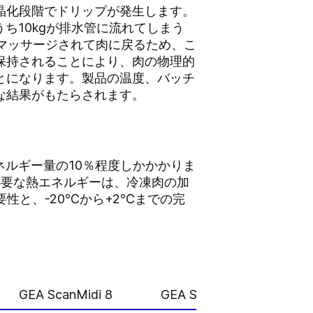
晶化段階でドリップが発生します。
ち10kgが排水管に流れてしまう
にマッサージされて肉に戻るため、こ
保持されることにより、肉の物理的
とになります。製品の温度、バッチ
な結果がもたらされます。
ネルギー量の10％程度しかかかりま
必要な熱エネルギーは、冷凍肉の加
性と、-20℃から+2℃までの完
GEA ScanMidi 8
GEA ScanMidi 10