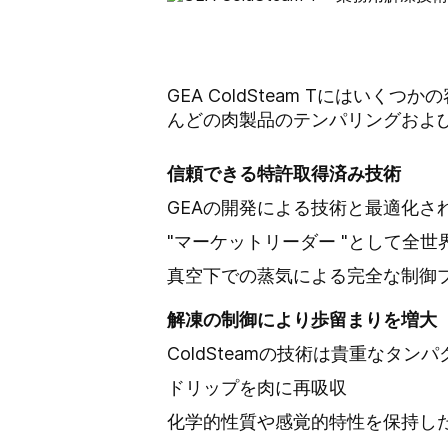
GEA ColdSteam Tには
んどの肉製品のテンパリングおよ
信頼できる特許取得済み技術
GEAの開発による技術と最適化さ
"マーケットリーダー "として全世
真空下での蒸気による完全な制御
解凍の制御により歩留まりを増大
ColdSteamの技術は貴重な
ドリップを肉に再吸収
化学的性質や感覚的特性を保持し