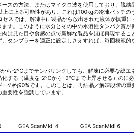
ベースの方法、またはマイクロ波を使用しており、脱結
以上に上る可能性があり、これは100kgの冷凍バッチのう
amプロセスでは、解凍中に製品から放出された液体が慎重
きます。このように水分とその中の水溶性タンパク質が
た肉は見た目や食感の点で新鮮な製品をほぼ再現するこ
ず、タンブラーを適正に設定しさえすれば、毎回模範的
℃から-2℃までテンパリングしても、解凍に必要な総エ
化する（温度を-2°Cから+2°Cまで上昇させる）のに
ーの約90%です。このことは、再結晶／解凍段階の重要
の重要性を強調しています。
5
GEA ScanMidi 4
GEA ScanMidi 6