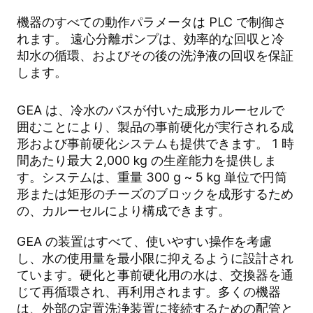
機器のすべての動作パラメータは PLC で制御さ
れます。 遠心分離ポンプは、効率的な回収と冷
却水の循環、およびその後の洗浄液の回収を保証
します。
GEA は、冷水のバスが付いた成形カルーセルで
囲むことにより、製品の事前硬化が実行される成
形および事前硬化システムも提供できます。 1 時
間あたり最大 2,000 kg の生産能力を提供しま
す。システムは、重量 300 g ~ 5 kg 単位で円筒
形または矩形のチーズのブロックを成形するため
の、カルーセルにより構成できます。
GEA の装置はすべて、使いやすい操作を考慮
し、水の使用量を最小限に抑えるように設計され
ています。硬化と事前硬化用の水は、交換器を通
じて再循環され、再利用されます。多くの機器
は、外部の定置洗浄装置に接続するための配管と