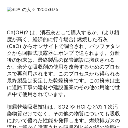
Ca(OH)2 は、消石灰として購入するか、(より頻
度が高く、経済的に行う場合) 燃焼した石灰
(CaO) からオンサイトで調合され、バッファタン
クから回転式噴霧器にポンプで送られます。分離
後の粉末は、最終製品の保管施設に搬送される
か、余分な吸収剤の使用を改善するためのプロセ
スで再利用されます。このプロセスから得られる
最終製品は安定した乾燥粉末です。この粉末は主
に道路工事の建材や建設産業のその他の用途で世
界中で使用されています。
噴霧乾燥吸収技術は、SO2 や HCl などの 1 次汚
染物質だけでなく、その他の物質についても吸収
において優れた性能を発揮します。燃焼排ガスの
流れに細かく噴霧された吸収剤とその後の除塵に