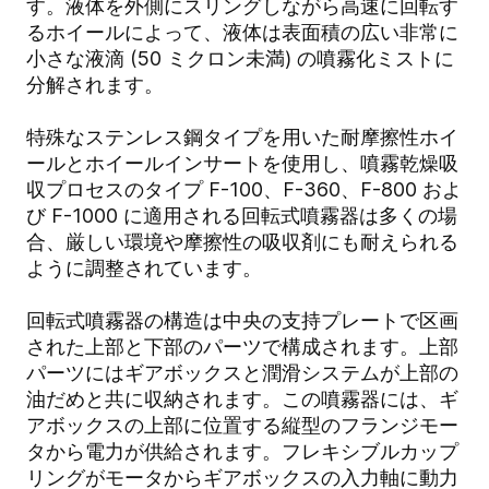
す。液体を外側にスリングしながら高速に回転す
るホイールによって、液体は表面積の広い非常に
小さな液滴 (50 ミクロン未満) の噴霧化ミストに
分解されます。
特殊なステンレス鋼タイプを用いた耐摩擦性ホイ
ールとホイールインサートを使用し、噴霧乾燥吸
収プロセスのタイプ F-100、F-360、F-800 およ
び F-1000 に適用される回転式噴霧器は多くの場
合、厳しい環境や摩擦性の吸収剤にも耐えられる
ように調整されています。
回転式噴霧器の構造は中央の支持プレートで区画
された上部と下部のパーツで構成されます。上部
パーツにはギアボックスと潤滑システムが上部の
油だめと共に収納されます。この噴霧器には、ギ
アボックスの上部に位置する縦型のフランジモー
タから電力が供給されます。フレキシブルカップ
リングがモータからギアボックスの入力軸に動力