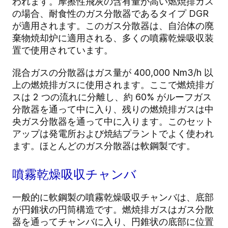
われます。摩擦性飛灰の含有量が高い燃焼排ガス
の場合、耐食性のガス分散器であるタイプ DGR
が適用されます。このガス分散器は、自治体の廃
棄物焼却炉に適用される、多くの噴霧乾燥吸収装
置で使用されています。
混合ガスの分散器はガス量が 400,000 Nm3/h 以
上の燃焼排ガスに使用されます。ここで燃焼排ガ
スは 2 つの流れに分離し、約 60% がルーフガス
分散器を通って中に入り、残りの燃焼排ガスは中
央ガス分散器を通って中に入ります。このセット
アップは発電所および焼結プラントでよく使われ
ます。ほとんどのガス分散器は軟鋼製です。
噴霧乾燥吸収チャンバ
一般的に軟鋼製の噴霧乾燥吸収チャンバは、底部
が円錐状の円筒構造です。燃焼排ガスはガス分散
器を通ってチャンバに入り、円錐状の底部に位置