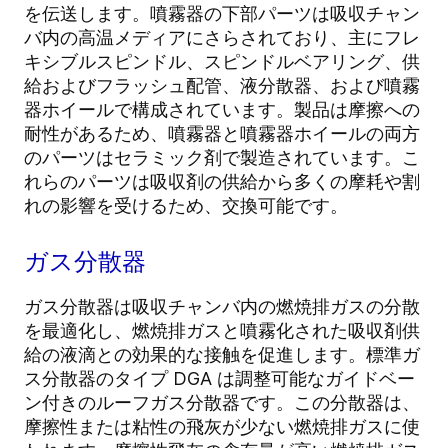
を伝送します。噴霧器の下部パーツは吸収チャン
バ内の高温メディアにさらされており、主にフレ
キシブルスピンドル、スピンドルベアリング、供
給およびフラッシュ配管、液分散器、および噴霧
器ホイールで構成されています。製品は摩擦への
耐性があるため、噴霧器と噴霧器ホイールの両方
のパーツはセラミック剤で製造されています。こ
れらのパーツは吸収剤の供給から多くの摩耗や割
れの影響を受けるため、交換可能です。
ガス分散器
ガス分散器は吸収チャンバ内の燃焼排ガスの分散
を最適化し、燃焼排ガスと噴霧化された吸収剤供
給の液滴との効果的な接触を促進します。標準ガ
ス分散器のタイプ DGA は調整可能なガイドベー
ン付きのルーフガス分散器です。この分散器は、
摩擦性または粘性の飛灰が少ない燃焼排ガスに使