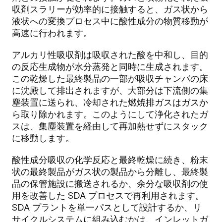
収剤スラリーが効率的に接触すると、ガス状から
液状への変換プロセス中に酸性成分の物質移動が
高速に行われます。
アルカリ性吸収剤は吸収された酸を中和し、目的
の反応生成物が水分蒸発と同時に生成されます。
この乾燥した最終製品の一部が吸収チャンバの床
に沈殿して排出されますが、大部分は下流側の集
塵装置に送られ、冷却された燃焼排ガスはガスか
ら取り除かれます。このようにして浄化されたガ
スは、集塵装置を経由して再加熱せずにスタック
に移動します。
酸性成分吸収の化学反応と最終乾燥に続き、粉末
状の最終製品がガス状の製品から分離し、最終製
品の保管施設に搬送されるか、余分な吸収剤の使
用を改善した SDA プロセスで再利用されます。
SDA プラントを単一パスとして設計するか、リ
サイクルシステムに組み込むかは、インレットガ