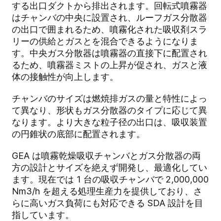
する出口ダクトから排出されます。回転式噴霧器
はチャンバの中央に設置され、ルーフガス分散器
の出口で囲まれるため、噴霧化された吸収剤スラ
リーの供給とガスとを混合できるようになりま
す。中央ガス分散器は噴霧器の直接下に配置され
るため、噴霧器ミストの上昇が促され、ガスと液
体の接触性が向上します。
チャンバのサイズは燃焼排ガスの量と特性によっ
て異なり、形状もガス分散器のタイプに応じて異
なります。より大きな粒子径の出口は、吸収装置
の円錐状の底部に配置されます。
GEA は噴霧乾燥吸収チャンバとガス分散器の両
方の設計とサイズを絶えず開発し、最適化してい
ます。現在では 1 台の吸収チャンバで 2,000,000
Nm3/h を超える処理生産力を提供しており、さ
らに高いガス負荷にも対応できる SDA 設計を目
指しています。