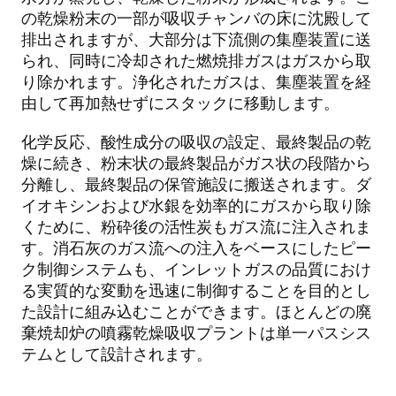
の乾燥粉末の一部が吸収チャンバの床に沈殿して
排出されますが、大部分は下流側の集塵装置に送
られ、同時に冷却された燃焼排ガスはガスから取
り除かれます。浄化されたガスは、集塵装置を経
由して再加熱せずにスタックに移動します。
化学反応、酸性成分の吸収の設定、最終製品の乾
燥に続き、粉末状の最終製品がガス状の段階から
分離し、最終製品の保管施設に搬送されます。ダ
イオキシンおよび水銀を効率的にガスから取り除
くために、粉砕後の活性炭もガス流に注入されま
す。消石灰のガス流への注入をベースにしたピー
ク制御システムも、インレットガスの品質におけ
る実質的な変動を迅速に制御することを目的とし
た設計に組み込むことができます。ほとんどの廃
棄焼却炉の噴霧乾燥吸収プラントは単一パスシス
テムとして設計されます。