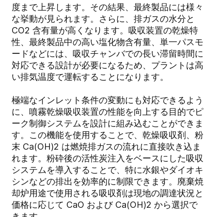
度まで上昇します。その結果、最終製品には様々
な挙動が見られます。さらに、排ガスの水分と
CO2 含有量が高くなります。吸収装置の乾燥特
性、最終製品中の高い塩化物含有量、単一パスモ
ードなどには、吸収チャンバでの長い滞留時間に
対応できる設計が必要になるため、プラントは高
い排気温度で運転することになります。
極端なインレット条件の変動にも対応できるよう
に、噴霧乾燥吸収装置の性能を向上する目的でピ
ーク制御システムを設計に組み込むことができま
す。この機能を使用することで、乾燥吸収剤、粉
末 Ca(OH)2 は燃焼排ガスの流れに直接吹き込ま
れます。粉砕後の活性炭注入をベースにした吸収
システムを導入することで、特に水銀やダイオキ
シンなどの排出を効率的に制限できます。廃棄焼
却炉用途で使用される吸収剤は現地の調達状況と
価格に応じて CaO および Ca(OH)2 から選択で
きます。