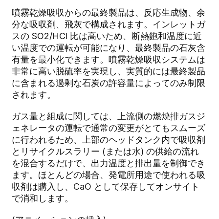
噴霧乾燥吸収からの最終製品は、反応生成物、余
分な吸収剤、飛灰で構成されます。インレットガ
スの SO2/HCl 比は高いため、断熱飽和温度に近
い温度での運転が可能になり、最終製品の石灰含
有量を最小化できます。噴霧乾燥吸収システムは
非常に高い脱硫率を実現し、実質的には最終製品
に含まれる過剰な石炭の許容量によってのみ制限
されます。
ガス量と組成に関しては、上流側の燃焼排ガスジ
ェネレータの運転で通常の変更がとてもスムーズ
に行われるため、上部のヘッドタンク内で吸収剤
とリサイクルスラリー (または水) の供給の流れ
を混合するだけで、出力温度と排出量を制御でき
ます。ほとんどの場合、発電所用途で使われる吸
収剤は購入し、CaO として保存してオンサイト
で消和します。