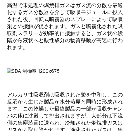
高温で未処理の燃焼排ガスはガス流の分散を最適
化するガス分散器を介して吸収モジュールに投入
された後、回転式噴霧器のスプレーによって吸収
剤との接触が促されます。ガスと噴霧化された吸
収剤スラリーが効率的に接触すると、ガス状の段
階から液状へと酸性成分の物質移動が高速に行わ
れます。
アルカリ性吸収剤は吸収された酸を中和し、この
反応から生じた製品が水分蒸発と同時に形成され
ます。この乾燥した最終製品の一部が吸収チャン
バの床に沈殿して排出されますが、大部分は下流
側の集塵装置に送られ、冷却された燃焼排ガスは
ガスから取り除かれます。浄化されたガスは、集