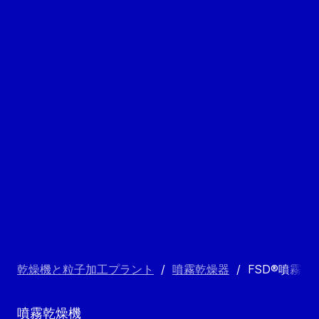
乾燥機と粒子加工プラント
/
噴霧乾燥器
/
FSD®噴霧乾
噴霧乾燥機