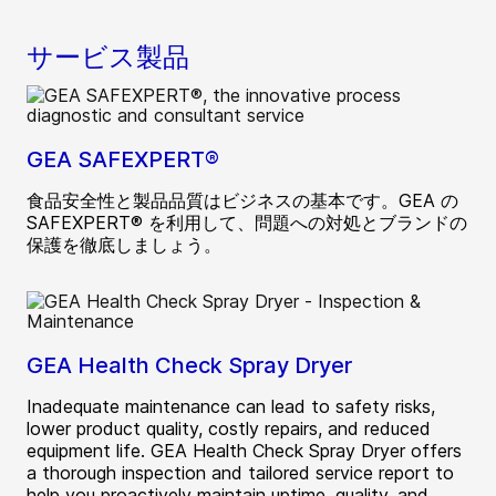
サービス製品
GEA SAFEXPERT®
食品安全性と製品品質はビジネスの基本です。GEA の
SAFEXPERT® を利用して、問題への対処とブランドの
保護を徹底しましょう。
GEA Health Check Spray Dryer
Inadequate maintenance can lead to safety risks,
lower product quality, costly repairs, and reduced
equipment life. GEA Health Check Spray Dryer offers
a thorough inspection and tailored service report to
help you proactively maintain uptime, quality, and