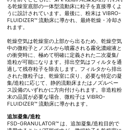
る乾燥室底部の一体型流動床に粒子を直接導くよ
うに設計されています。最後に、粉末は VIBRO-
FLUIDIZER™ 流動床に導かれ、最終乾燥・冷却さ
れます。
乾燥空気は乾燥室の上部から出るため、乾燥空気
中の微粒子とノズルから噴霧される霧化濃縮液と
の衝突時に、極めて明確に定義された二次凝集/
造粒が可能になります。排出空気はフィルタを通
過して残存粒子を除去します。フィルタから排出
された微粒子は、乾燥室に戻り、必要な特定の凝
集/造粒に応じて、静的流動床またはノズルベー
ス設備のいずれかに方向付けられます。非造粒粉
末の品質が必要な場合、微粒子は VIBRO-
FLUIDIZER™ 流動床に導かれます。
追加凝集/造粒
FSD-GRANULATOR™ は、追加凝集/造粒目的で