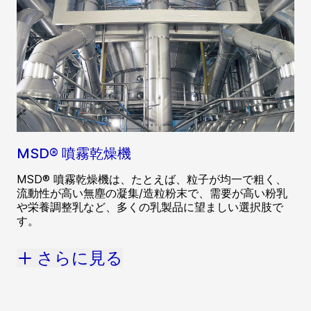
MSD® 噴霧乾燥機
MSD® 噴霧乾燥機は、たとえば、粒子が均一で粗く、
流動性が高い無塵の凝集/造粒粉末で、需要が高い粉乳
や栄養調整乳など、多くの乳製品に望ましい選択肢で
す。
さらに見る