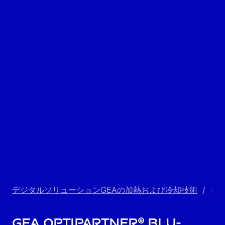
デジタルソリューションGEAの加熱および冷却技術
/
GEA
GEA OptiPartner® Blu-