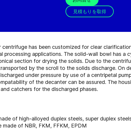
見積もりを取得
entrifuge has been customized for clear clarification,
 processing applications. The solid-wall bowl has a cyl
conical section for drying the solids. Due to the centrif
transported by the scroll to the solids discharge. On 
 discharged under pressure by use of a centripetal pump
mpatability of the decanter can be assured. The housi
s and catchers for the discharged phases.
made of high-alloyed duplex steels, super duplex stee
 are made of NBR, FKM, FFKM, EPDM