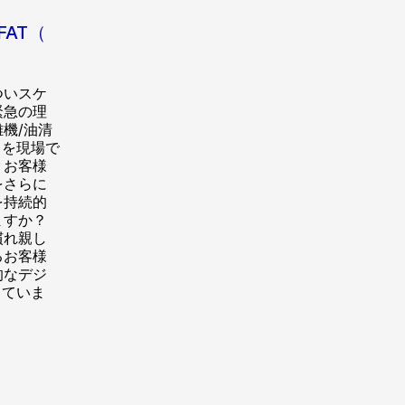
AT（
ついスケ
緊急の理
機/油清
）を現場で
？お客様
をさらに
を持続的
ますか？
慣れ親し
るお客様
的なデジ
していま