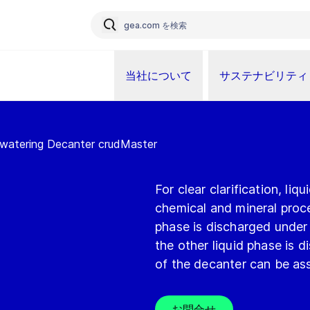
当社について
サステナビリティ
watering Decanter crudMaster
For clear clarification, li
chemical and mineral proce
phase is discharged under 
the other liquid phase is 
of the decanter can be as
お問合せ