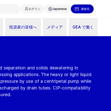
ログイン
Japanese
連絡先
投資家の皆様へ
メディア
GEA で働く
quid separation and solids dewatering in
ssing applications. The heavy or light liquid
pressure by use of a centripetal pump while
discharged by drain tubes. CIP-compatability
sured.