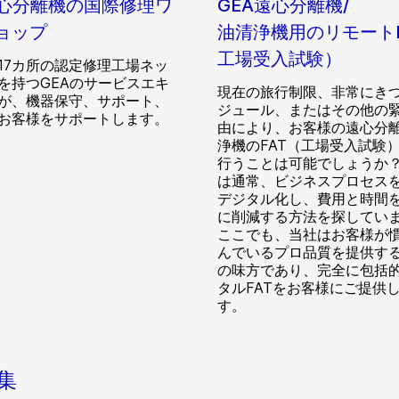
遠心分離機の国際修理ワ
GEA遠心分離機/
ョップ
油清浄機用のリモートF
工場受入試験）
17カ所の認定修理工場ネッ
を持つGEAのサービスエキ
現在の旅行制限、非常にき
が、機器保守、サポート、
ジュール、またはその他の
お客様をサポートします。
由により、お客様の遠心分離
浄機のFAT（工場受入試験
行うことは可能でしょうか
は通常、ビジネスプロセス
デジタル化し、費用と時間
に削減する方法を探してい
ここでも、当社はお客様が
んでいるプロ品質を提供す
の味方であり、完全に包括
タルFATをお客様にご提供
す。
収集