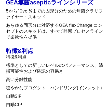
GEA無菌asepticラインシリーズ
5から10vol%までの固形分のための
無菌クラリフ
ァイヤー・スキッド
あらゆる固形分に対応する
GEA flexChange コン
セプトのスキッド
は、すべて静態プロセスライン
で柔軟性を提供
特徴&利点
特徴&利点
標準としての新しいレベルのパフォーマンス、清
掃可能性および確認の容易さ
高い分離性能
穏やかなプロダクト・ハンドリング(インレット)
自動SIP
自動CIP