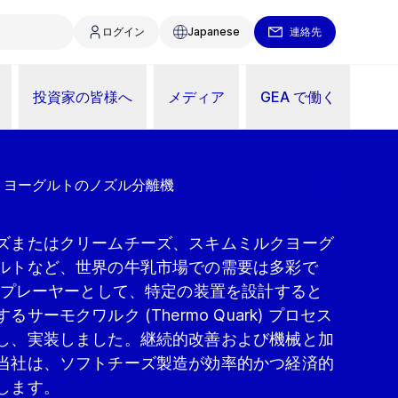
ログイン
Japanese
連絡先
投資家の皆様へ
メディア
GEA で働く
りヨーグルトのノズル分離機
ズまたはクリームチーズ、スキムミルクヨーグ
ルトなど、世界の牛乳市場での需要は多彩で
主要プレーヤーとして、特定の装置を設計すると
ーモクワルク (Thermo Quark) プロセス
し、実装しました。継続的改善および機械と加
当社は、ソフトチーズ製造が効率的かつ経済的
します。