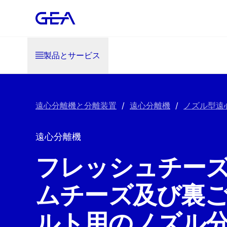
製品とサービス
遠心分離機と分離装置
/
遠心分離機
/
ノズル型遠
遠心分離機
フレッシュチー
ムチーズ及び裏
ルト用のノズル