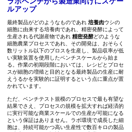
ラボベンチから製造業向けにスケー
ルアップ
最終製品がどのようなものであれ
培養肉
ウシの
細胞に由来する培養肉であれ、精密発酵によって
生産される代謝産物であれ
精密発酵
どのような
細胞農業プロセスであれ、その開発は、おそらく
数リットル以下のブロスを生産し、製品収率が低
い実験装置を使用したベンチスケールから始ま
る。作業の初期段階においては、レシピとプロセ
スが細胞の増殖と目的となる最終製品の生産に耐
えうるかを実験的に証明するという点に重点が置
かれています。
ただ、ベンチテスト規模のプロセスで最も有望な
結果でさえ、プロセスの規模を拡大すれば経済的
に実行可能な商業スケールでの生産が可能になる
という保証はありません。ラボ環境で成長した細
胞は、持続可能かつ高い生産性で数百キロの製品