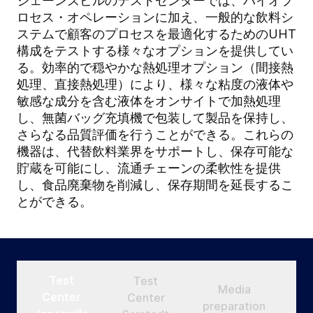
ジェーンズビルのテストセンターでは、バイオプ
ロセス・オペレーションに加え、一般的な飲料シ
ステムで顧客のプロセスを最適化するためのUHT
構成をテストする様々なオプションを提供してい
る。効率的で穏やかな熱処理オプション（間接熱
処理、直接熱処理）により、様々な粘度の液体や
敏感な成分を含む液体をオンサイトで加熱処理
し、無菌バッグ充填機で包装して製品を保持し、
さらなる品質評価を行うことができる。これらの
機器は、代替飲料業界をサポートし、保存可能な
貯蔵を可能にし、流通チェーンの柔軟性を提供
し、食品廃棄物を削減し、保存期間を延長するこ
とができる。
Test
Test
Media
Center
Center
preparation
st