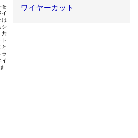
ーを
ワイヤーカット
ワイ
たは
もシ
、共
ート
こと
トラ
エイ
ま