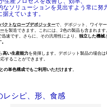
家が生産プロセスを改善し、効率、
的なソリューションを見出すよう常に努
に据えています。
パクトなローブデポジッター
で、デポジット、ワイヤー
ー
を製造できます。これには
、2色の製品も含まれます
で迅速です。さらに、その汎用性により、
独立した機械
す
。
ら
高い生産能力
を発揮します。デポジット製品の場合は
対応することができます。
or LCとの単色構成でもご利用いただけます
。
のレシピ、形、食感
生