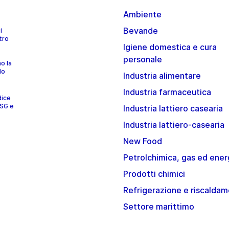
Ambiente
Bevande
i
tro
Igiene domestica e cura
personale
no la
lo
Industria alimentare
Industria farmaceutica
dice
ESG e
Industria lattiero casearia
Industria lattiero-casearia
New Food
Petrolchimica, gas ed ener
Prodotti chimici
Refrigerazione e riscalda
Settore marittimo