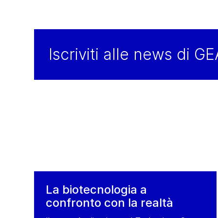
Switzerland
34
Sw
Tel:
+41 344262929
Tel
Fax:
+41 344262928
Fa
Iscriviti alle news di G
Contact
Co
La biotecnologia a
confronto con la realtà