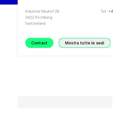
Industrie Neuhof 28
Tel:
+4
3422
Kirchberg
Switzerland
Contact
Mostra tutte le sedi
GEA Aseptomag AG
G
S
(
GEA Aseptomag AG
)
(
GE
Industrie Neuhof 28
A
3422
Kirchberg
In