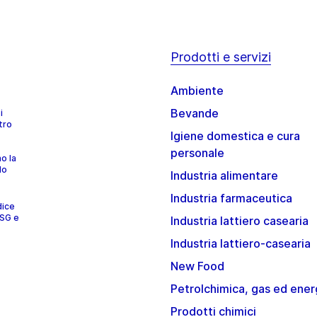
Prodotti e servizi
Ambiente
Bevande
i
tro
Igiene domestica e cura
personale
no la
lo
Industria alimentare
Industria farmaceutica
dice
ESG e
Industria lattiero casearia
Industria lattiero-casearia
New Food
Petrolchimica, gas ed ener
Prodotti chimici