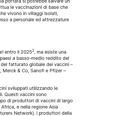
a portata si potrebbe salvare un
tua le vaccinazioni di base che
e vivono in villaggi isolati,
cesso a personale ed attrezzature
2
ri entro il 2025
, ma esiste una
i paesi a basso-medio reddito del
 del fatturato globale dei vaccini –
e, Merck & Co, Sanofi e Pfizer –
ni sviluppati utilizzando le
li. Questi vaccini sono
o di produttori di vaccini di largo
Africa, e nella regione Asia
rers Network). I produttori della