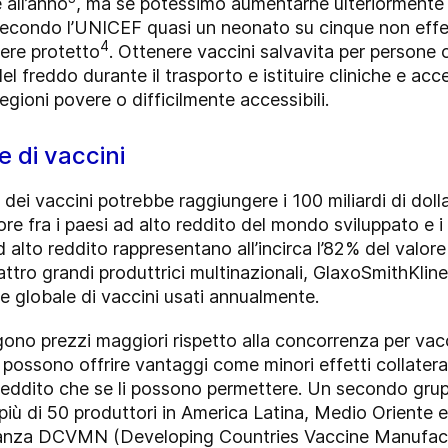
 all’anno
, ma se potessimo aumentarne ulteriormente l
Secondo l’UNICEF quasi un neonato su cinque non effet
4
ere protetto
. Ottenere vaccini salvavita per persone ch
 freddo durante il trasporto e istituire cliniche e ac
gioni povere o difficilmente accessibili.
e di vaccini
ei vaccini potrebbe raggiungere i 100 miliardi di dolla
re fra i paesi ad alto reddito del mondo sviluppato e 
d alto reddito rappresentano all’incirca l’82% del valore
attro grandi produttrici multinazionali, GlaxoSmithKlin
me globale di vaccini usati annualmente.
gono prezzi maggiori rispetto alla concorrenza per vacci
 possono offrire vantaggi come minori effetti collatera
reddito che se li possono permettere. Un secondo grupp
ù di 50 produttori in America Latina, Medio Oriente e 
lleanza DCVMN (Developing Countries Vaccine Manufactu