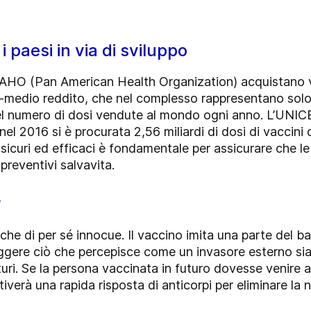
 paesi in via di sviluppo
HO (Pan American Health Organization) acquistano va
edio reddito, che nel complesso rappresentano solo i
el numero di dosi vendute al mondo ogni anno. L’UNICE
nel 2016 si è procurata 2,56 miliardi di dosi di vaccini 
 sicuri ed efficaci è fondamentale per assicurare che le
reventivi salvavita.
?
che di per sé innocue. Il vaccino imita una parte del bat
uggere ciò che percepisce come un invasore esterno si
turi. Se la persona vaccinata in futuro dovesse venire
ttiverà una rapida risposta di anticorpi per eliminare l