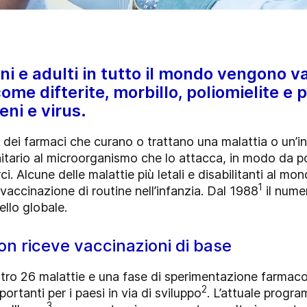
ini e adulti in tutto il mondo vengono v
ome difterite, morbillo, poliomielite e
eni e virus.
ei farmaci che curano o trattano una malattia o un’inf
itario al microorganismo che lo attacca, in modo da p
ci. Alcune delle malattie più letali e disabilitanti al
1
a vaccinazione di routine nell’infanzia. Dal 1988
il numer
ello globale.
n riceve vaccinazioni di base
ntro 26 malattie e una fase di sperimentazione farmaco
2
ortanti per i paesi in via di sviluppo
. L’attuale progr
3