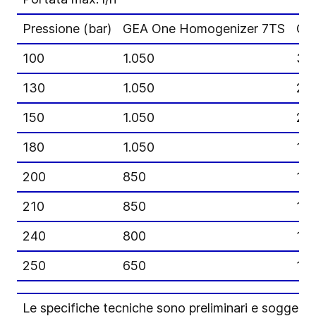
Pressione (bar)
GEA One Homogenizer 7TS
GE
100
1.050
3.
130
1.050
2.
150
1.050
2.
180
1.050
1.8
200
850
1.6
210
850
1.5
240
800
1.3
250
650
1.3
Le specifiche tecniche sono preliminari e soggett