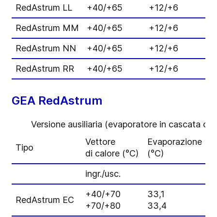
RedAstrum LL
+40/+65
+12/+6
7
RedAstrum MM
+40/+65
+12/+6
1
RedAstrum NN
+40/+65
+12/+6
9
RedAstrum RR
+40/+65
+12/+6
1
GEA RedAstrum
Versione ausiliaria (evaporatore in cascata ca
Vettore
Evaporazione
C
Tipo
di calore (°C)
(°C)
d
ingr./usc.
a
+40/+70
33,1
7
RedAstrum EC
+70/+80
33,4
6