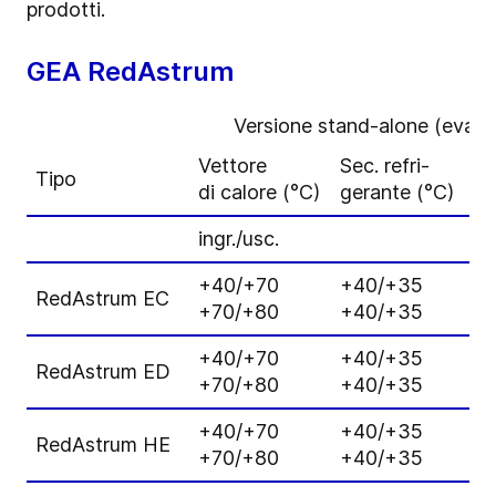
prodotti.
GEA RedAstrum
Versione stand-alone (evapor
Vettore
Sec. refri-
C
Tipo
di calore (°C)
gerante (°C)
d
ingr./usc.
a
+40/+70
+40/+35
7
RedAstrum EC
+70/+80
+40/+35
6
+40/+70
+40/+35
8
RedAstrum ED
+70/+80
+40/+35
7
+40/+70
+40/+35
1
RedAstrum HE
+70/+80
+40/+35
9