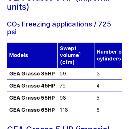
units)
CO₂ Freezing applications / 725
psi
Swept
Number of
1
Models
volume
cylinders
(cfm)
GEA Grasso 35HP
59
3
GEA Grasso 45HP
79
4
GEA Grasso 55HP
98
5
GEA Grasso 65HP
118
6