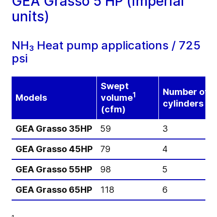
GEA Grasso 5 HP (imperial
units)
NH₃ Heat pump applications / 725
psi
Swept
Number of
1
Models
volume
cylinders
(cfm)
GEA Grasso 35HP
59
3
GEA Grasso 45HP
79
4
GEA Grasso 55HP
98
5
GEA Grasso 65HP
118
6