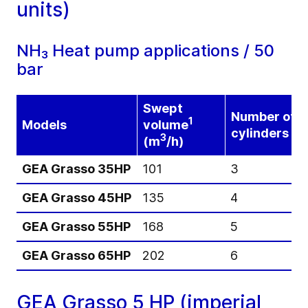
units)
NH₃ Heat pump applications / 50
bar
Swept
Number of
1
Models
volume
cylinders
3
(m
/h)
GEA Grasso 35HP
101
3
GEA Grasso 45HP
135
4
GEA Grasso 55HP
168
5
GEA Grasso 65HP
202
6
GEA Grasso 5 HP (imperial