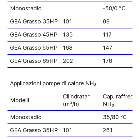
Monostadio
-50/0 °C
GEA Grasso 35HP
101
88
GEA Grasso 45HP
135
117
GEA Grasso 55HP
168
147
GEA Grasso 65HP
202
176
Applicazioni pompe di calore NH₃
Cilindrata*
Cap. raffredd
Modelli
(m³/h)
NH₃
Monostadio
35/80 °C
GEA Grasso 35HP
101
261