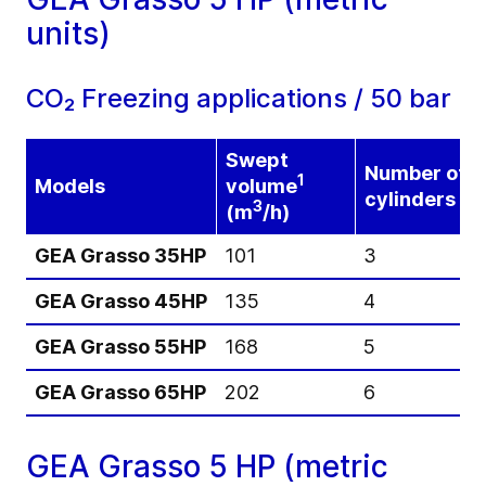
units)
CO₂ Freezing applications / 50 bar
Swept
Number of
1
Models
volume
cylinders
3
(m
/h)
GEA Grasso 35HP
101
3
GEA Grasso 45HP
135
4
GEA Grasso 55HP
168
5
GEA Grasso 65HP
202
6
GEA Grasso 5 HP (metric