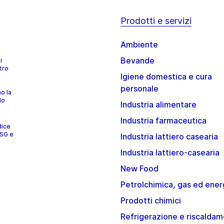
Prodotti e servizi
Ambiente
Bevande
i
tro
Igiene domestica e cura
personale
no la
lo
Industria alimentare
Industria farmaceutica
dice
ESG e
Industria lattiero casearia
Industria lattiero-casearia
New Food
Petrolchimica, gas ed ener
Prodotti chimici
Refrigerazione e riscalda