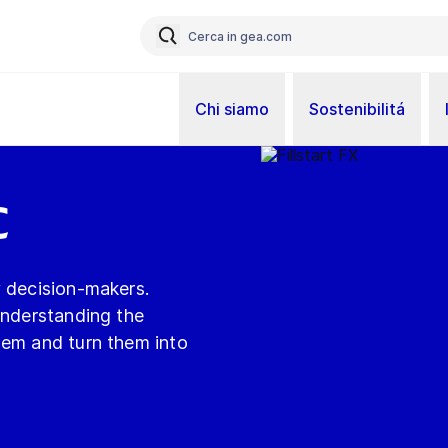
Chi siamo
Sostenibilitá
c
y decision-makers.
understanding the
hem and turn them into