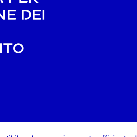
ne dei
nto