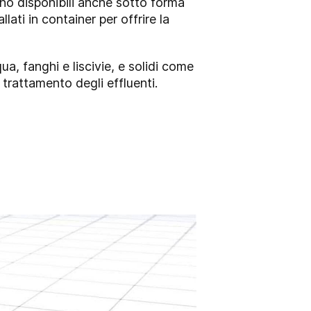
sono disponibili anche sotto forma
lati in container per offrire la
a, fanghi e liscivie, e solidi come
l trattamento degli effluenti.