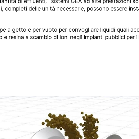
antità di effluenti, i sistemi GEA ad alte prestazioni 
emi, completi delle unità necessarie, possono essere instal
e a getto e per vuoto per convogliare liquidi quali acqu
 e resina a scambio di ioni negli impianti pubblici per i