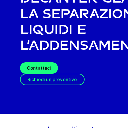
la separazio
liquidi e
l’addensame
Contattaci
Richiedi un preventivo