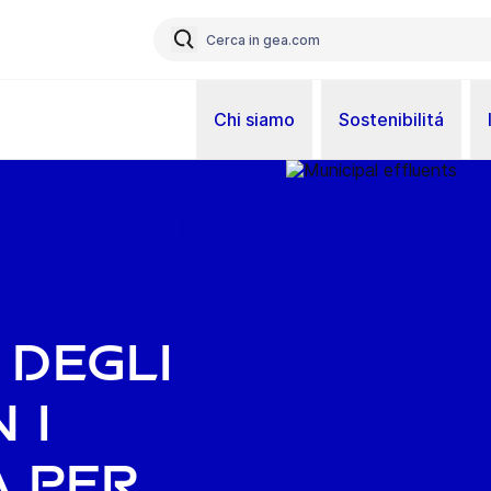
Chi siamo
Sostenibilitá
 degli
 i
A per