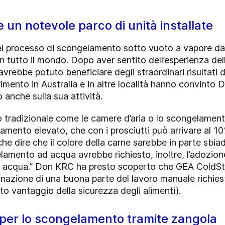
e un notevole parco di unità installate
l processo di scongelamento sotto vuoto a vapore dal
à in tutto il mondo. Dopo aver sentito dell’esperienza d
avrebbe potuto beneficiare degli straordinari risultati
ferimento in Australia e in altre località hanno convin
anche sulla sua attività.
 tradizionale come le camere d’aria o lo scongelament
mento elevato, che con i prosciutti può arrivare al 10
 dire che il colore della carne sarebbe in parte sbiad
amento ad acqua avrebbe richiesto, inoltre, l’adozione 
di acqua.” Don KRC ha presto scoperto che GEA ColdSt
inazione di una buona parte del lavoro manuale richies
o vantaggio della sicurezza degli alimenti).
 per lo scongelamento tramite zangola