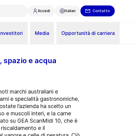
Accedi
Italian
Contatto
Investitori
Media
Opportunità di carriera
, spazio e acqua
ti marchi australiani e
rni e specialità gastronomiche,
ostate l’azienda ha scelto un
 e muscoli interi, e la carne
asato su GEA ScanMidi 10, che è
 riscaldamento e il
l vapore e celle di pesatura. Ciò