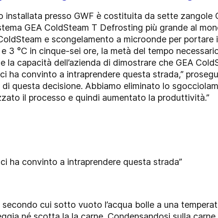
o installata presso GWF è costituita da sette zangol
sistema GEA ColdSteam T Defrosting più grande al mon
oldSteam e scongelamento a microonde per portare i 
e 3 °C in cinque-sei ore, la metà del tempo necessario 
 e la capacità dell’azienda di dimostrare che GEA Col
e ci ha convinto a intraprendere questa strada,” prosegu
di questa decisione. Abbiamo eliminato lo sgocciolame
zzato il processo e quindi aumentato la produttività.”
 ci ha convinto a intraprendere questa strada”
o secondo cui sotto vuoto l’acqua bolle a una temperat
ggia né scotta la la carne. Condensandosi sulla carne 