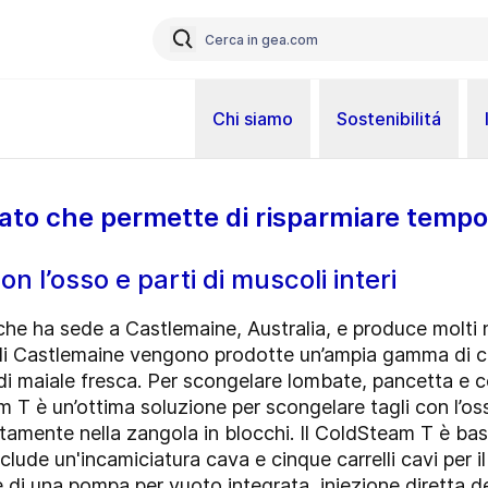
Chi siamo
Sostenibilitá
to che permette di risparmiare tempo
n l’osso e parti di muscoli interi
e ha sede a Castlemaine, Australia, e produce molti no
 di Castlemaine vengono prodotte un’ampia gamma di ca
e di maiale fresca. Per scongelare lombate, pancetta e c
 è un’ottima soluzione per scongelare tagli con l’osso
ettamente nella zangola in blocchi. Il ColdSteam T è b
lude un'incamiciatura cava e cinque carrelli cavi per il
 di una pompa per vuoto integrata, iniezione diretta de