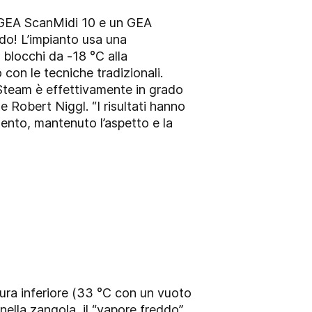
e GEA ScanMidi 10 e un GEA
do! L’impianto usa una
blocchi da -18 °C alla
con le tecniche tradizionali.
dSteam è effettivamente in grado
e Robert Niggl. “I risultati hanno
nto, mantenuto l’aspetto e la
ura inferiore (33 °C con un vuoto
nella zangola, il “vapore freddo”