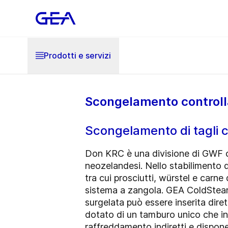
Prodotti e servizi
Scongelamento controlla
Scongelamento di tagli co
Don KRC è una divisione di GWF ch
neozelandesi. Nello stabilimento
tra cui prosciutti, würstel e carn
sistema a zangola. GEA ColdSteam T
surgelata può essere inserita dir
dotato di un tamburo unico che inc
raffreddamento indiretti e dispone