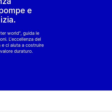
nza
 pompe e
izia.
ter world", guida le
oni. L'eccellenza del
 e ci aiuta a costruire
n valore duraturo.