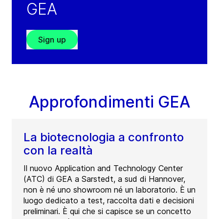
GEA
Tel:
+32 3 304 88 22
Contact
Sign up
GEA Belgium Halle
(
GEA Process Engineering N.V.
)
Bergensesteenweg 186
Approfondimenti GEA
1500
Halle
Belgium
Tel:
+32 2 3638 300
La biotecnologia a confronto
con la realtà
Contact
Il nuovo Application and Technology Center
(ATC) di GEA a Sarstedt, a sud di Hannover,
GEA Belgium Wommelgem
non è né uno showroom né un laboratorio. È un
(
GEA Process Engineering N.V.
)
luogo dedicato a test, raccolta dati e decisioni
Keerbaan 70
preliminari. È qui che si capisce se un concetto