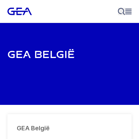
GEA België
GEA België