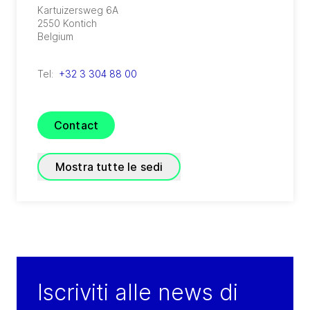
Kartuizersweg 6A
2550
Kontich
Belgium
Tel:
+32 3 304 88 00
Contact
Mostra tutte le sedi
GEA Belgium Grobbendonk
(
GEA Farm Technologies
)
Toekomstlaan 51 b2
Iscriviti alle news di
2280
Grobbendonk
Belgium