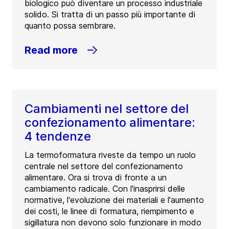
biologico può diventare un processo industriale
2160
Wommelgem
solido. Si tratta di un passo più importante di
Belgium
quanto possa sembrare.
Tel:
+32 3 350 1211
Read more
Contact
GEA Dairy Center | de Kempen
Toekomstlaan 51
Cambiamenti nel settore del
2280
Grobbendonk
confezionamento alimentare:
Belgium
4 tendenze
Tel:
03-304 88 22
La termoformatura riveste da tempo un ruolo
centrale nel settore del confezionamento
Contact
alimentare. Ora si trova di fronte a un
cambiamento radicale. Con l'inasprirsi delle
GEA Dairy Center | Vlaanderen
normative, l'evoluzione dei materiali e l'aumento
dei costi, le linee di formatura, riempimento e
Leenstraat 123B
sigillatura non devono solo funzionare in modo
9870
Zulte