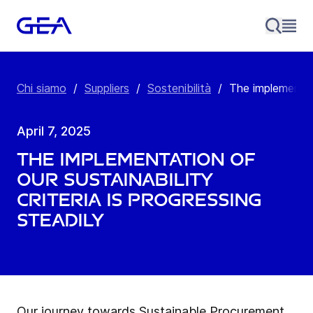
Chi siamo
/
Suppliers
/
Sostenibilità
/
The implementati
April 7, 2025
The implementation of
our sustainability
criteria is progressing
steadily
Our journey towards Sustainable Procurement