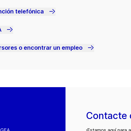
nción telefónica
A
ersores o encontrar un empleo
Contacte 
e GEA
¡Estamos aquí para 