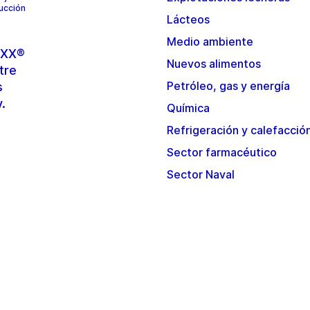
ducción
Lácteos
Medio ambiente
TOXX®
Nuevos alimentos
tre
Petróleo, gas y energía
s
y.
Química
Refrigeración y calefacció
Sector farmacéutico
Sector Naval