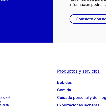
información podremo
Contacte con n
Productos y servicios
Bebidas
Comida
Cuidado personal y del ho
as, así
y
Explotaciones lecheras
mejoran