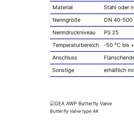
Material
Stahl oder n
Nenngröße
DN 40-500
Nenndruckniveau
PS 25
Temperaturbereich
-50 °C bis 
Anschluss
Flanschend
Sonstige
erhältlich 
Butterfly Valve type AK