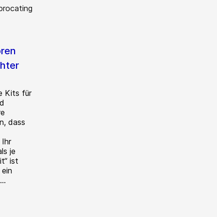
ren
hter
 Kits für
nd
re
en, dass
 Ihr
ls je
t“ ist
 ein
..