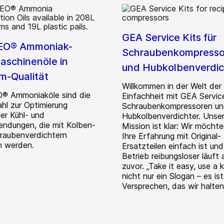
GEA Service Kits für
EO® Ammoniak-
Schraubenkompresso
aschinenöle in
und Hubkolbenverdic
m-Qualität
Willkommen in der Welt der
® Ammoniaköle sind die
Einfachheit mit GEA Service
hl zur Optimierung
Schraubenkompressoren u
ller Kühl- und
Hubkolbenverdichter. Unse
ndungen, die mit Kolben-
Mission ist klar: Wir möcht
raubenverdichtern
Ihre Erfahrung mit Original-
n werden.
Ersatzteilen einfach ist und
Betrieb reibungsloser läuft a
zuvor. „Take it easy, use a ki
nicht nur ein Slogan – es ist
Versprechen, das wir halten.