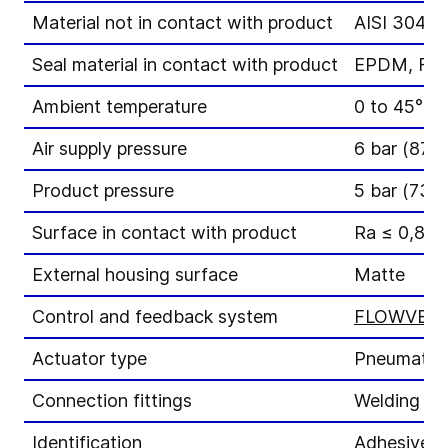
Material not in contact with product
AISI 304
Seal material in contact with product
EPDM, FK
Ambient temperature
0 to 45°C
Air supply pressure
6 bar (87 p
Product pressure
5 bar (73 p
Surface in contact with product
Ra ≤ 0,8 μ
External housing surface
Matte
Control and feedback system
FLOWVENT 
Actuator type
Pneumatic a
Connection fittings
Welding en
Identification
Adhesive l