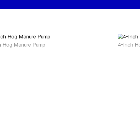
h Hog Manure Pump
4-Inch H