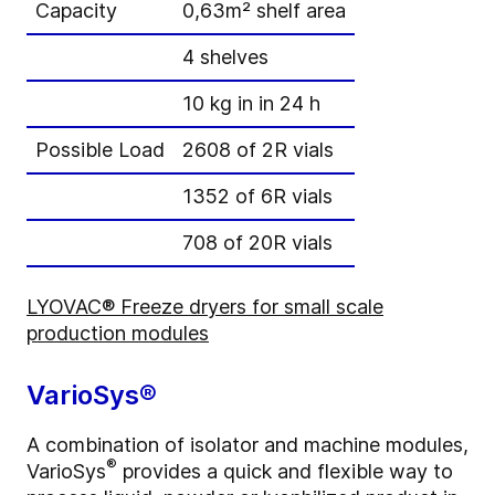
Capacity
0,63m² shelf area
4 shelves
10 kg in in 24 h
Possible Load
2608 of 2R vials
1352 of 6R vials
708 of 20R vials
LYOVAC® Freeze dryers for small scale
production modules
VarioSys®
A combination of isolator and machine modules,
®
VarioSys
provides a quick and flexible way to