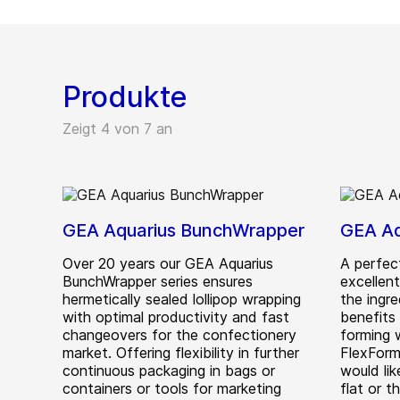
Produkte
Zeigt 4 von 7 an
GEA Aquarius BunchWrapper
GEA Aq
Over 20 years our GEA Aquarius
A perfect
BunchWrapper series ensures
excellen
hermetically sealed lollipop wrapping
the ingr
with optimal productivity and fast
benefits
changeovers for the confectionery
forming 
market. Offering flexibility in further
FlexForm
continuous packaging in bags or
would lik
containers or tools for marketing
flat or 