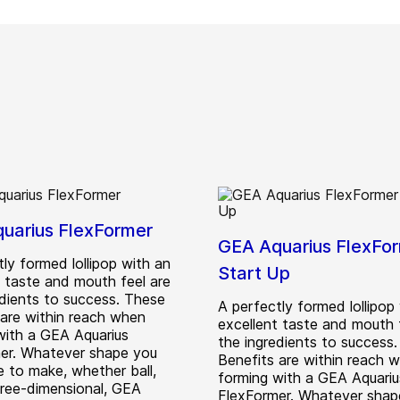
uarius FlexFormer
GEA Aquarius FlexFo
ly formed lollipop with an
Start Up
t taste and mouth feel are
edients to success. These
A perfectly formed lollipop
 are within reach when
excellent taste and mouth 
with a GEA Aquarius
the ingredients to success
er. Whatever shape you
Benefits are within reach 
e to make, whether ball,
forming with a GEA Aquariu
three-dimensional, GEA
FlexFormer. Whatever shap