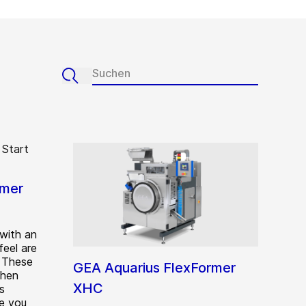
rmer
 with an
feel are
. These
GEA Aquarius FlexFormer
when
XHC
s
e you