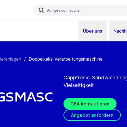
Über uns
Nachha
ieranlagen
/
Doppelkeks-Verarbeitungsmaschine
Capptronic-Sandwichanlage
Vielseitigkeit
gsmasc
GEA kontaktieren
Angebot anfordern