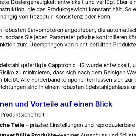
te Dosiergenauigkeit entwickelt und verfügt über ein
nstruktion, die das Produktgewicht konstant hält. So e
bhängig von Rezeptur, Konsistenz oder Form.
on robusten Servomotoren angetrieben, die automatis
n, sodass Sie jeden Parameter präzise kontrollieren 
unktion zum Überspringen von nicht befüllten Produkt
.
delstahl gefertigte Capptronic HS wurde entwickelt, u
Risiko zu minimieren, dass sich nach dem Reinigen Wa
 bleibt. Alle Förderbandkomponenten lassen sich zur 
orrichtungen sind in einem robusten Edelstahlgehäuse 
nen und Vorteile auf einen Blick
 Produktsicherheit
che Teile
– präzise Einstellungen und reproduzierbar
unverfüllte Produkte
–
weniger Ausschuss und Stills