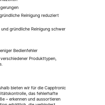
ögerungen
 gründliche Reinigung reduziert
g und gründliche Reinigung schwer
eniger Bedienfehler
ng verschiedener Produkttypen,
e.
alb bieten wir für die Capptronic
tätskontrolle, das fehlerhafte
öße – erkennen und aussortieren
ion erhältlich, die verhindert,