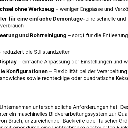
echsel ohne Werkzeug
– weniger Engpässe und Verz
ler für eine einfache Demontage
–
eine schnelle und
nverbrauch
tleerung und Rohrreinigung
– sorgt für die Entleerun
 reduziert die Stillstandzeiten
Display
– einfache Anpassung der Einstellungen und w
ale Konfigurationen
– Flexibilität bei der Verarbeitu
Sandwiches sowie rechteckige oder quadratische Keks
 Unternehmen unterschiedliche Anforderungen hat. Desh
ter ein maschinelles Bildverarbeitungssystem zur Quali
von Bruch, unzureichender Backreife oder falscher Gr
er mit einer durch eine Lichtschranke gesteuerten Funkt