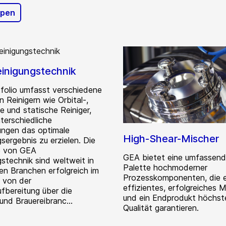
mpen
inigungstechnik
folio umfasst verschiedene
 Reinigern wie Orbital-,
e und statische Reiniger,
terschiedliche
ngen das optimale
High-Shear-Mischer
sergebnis zu erzielen. Die
e von GEA
GEA bietet eine umfassen
stechnik sind weltweit in
Palette hochmoderner
hen Branchen erfolgreich im
Prozesskomponenten, die e
- von der
effizientes, erfolgreiches 
fbereitung über die
und ein Endprodukt höchst
und Brauereibranc...
Qualität garantieren.