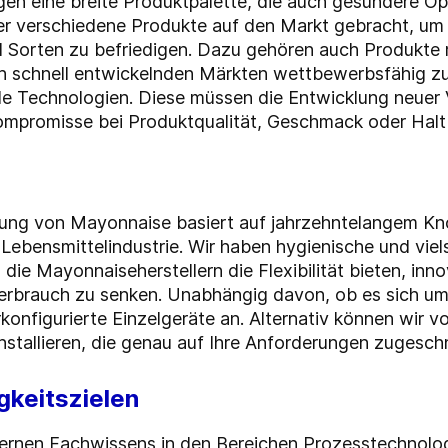
gen eine breite Produktpalette, die auch gesündere Op
er verschiedene Produkte auf den Markt gebracht, um
Sorten zu befriedigen. Dazu gehören auch Produkte m
ch schnell entwickelnden Märkten wettbewerbsfähig zu
ible Technologien. Diese müssen die Entwicklung neuer
mpromisse bei Produktqualität, Geschmack oder Halt
lung von Mayonnaise basiert auf jahrzehntelangem K
Lebensmittelindustrie. Wir haben hygienische und vie
ie Mayonnaiseherstellern die Flexibilität bieten, inno
rbrauch zu senken. Unabhängig davon, ob es sich um 
konfigurierte Einzelgeräte an. Alternativ können wir v
nstallieren, die genau auf Ihre Anforderungen zugeschn
gkeitszielen
ternen Fachwissens in den Bereichen Prozesstechnolo