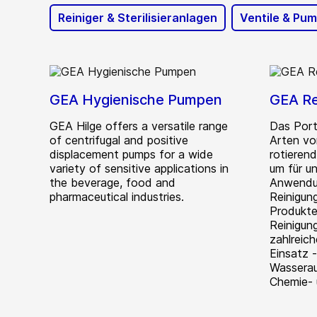
Reiniger & Sterilisieranlagen
Ventile & Pu
GEA Hygienische Pumpen
GEA Re
GEA Hilge offers a versatile range
Das Port
of centrifugal and positive
Arten von
displacement pumps for a wide
rotierend
variety of sensitive applications in
um für un
the beverage, food and
Anwendu
pharmaceutical industries.
Reinigung
Produkt
Reinigung
zahlreic
Einsatz 
Wasserau
Chemie- 