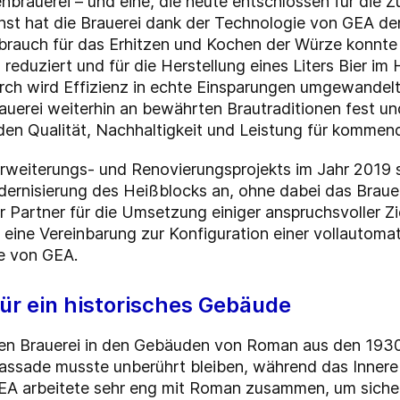
enbrauerei
– und eine
, die heute entschlossen für die 
st hat die Brauerei dank der Technologie von GEA d
erbrauch für das Erhitzen und Kochen der Würze konnt
duziert und für die Herstellung eines Liters Bier im 
ch wird Effizienz in echte Einsparungen umgewandelt.
uerei weiterhin an bewährten Brautraditionen fest und
den Qualität, Nachhaltigkeit und Leistung für kommen
 Erweiterungs- und Renovierungsprojekts im Jahr 201
rnisierung des Heißblocks an, ohne dabei das Brauer
r Partner für die Umsetzung einiger anspruchsvoller Z
eine Vereinbarung zur Konfiguration einer vollautom
e
von GEA.
ür ein historisches Gebäude
nen Brauerei in den Gebäuden von Roman aus den 1930
assade musste unberührt bleiben, während das Inner
EA arbeitete sehr eng mit Roman zusammen, um sicherz