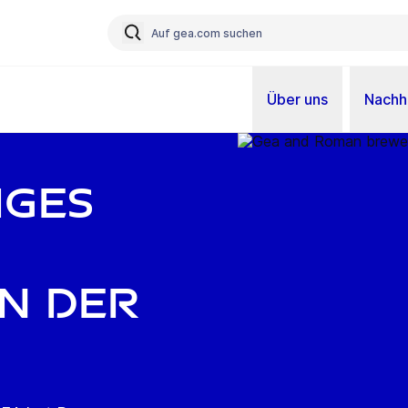
Über uns
Nachha
iges
n der