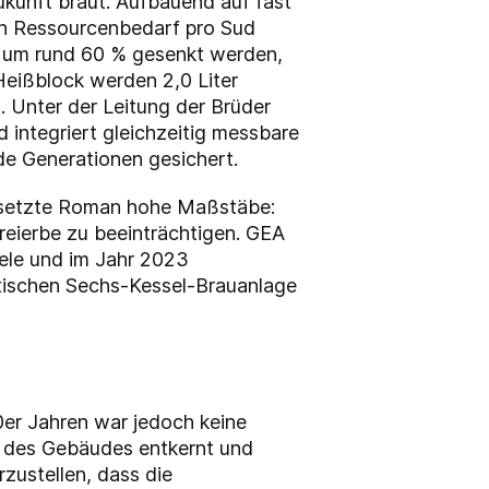
Zukunft braut. Aufbauend auf fast
en Ressourcenbedarf pro Sud
e um rund 60 % gesenkt werden,
Heißblock werden 2,0 Liter
 Unter der Leitung der Brüder
 integriert gleichzeitig messbare
de Generationen gesichert.
9 setzte Roman hohe Maßstäbe:
eierbe zu beeinträchtigen. GEA
iele und im Jahr 2023
atischen Sechs-Kessel-Brauanlage
er Jahren war jedoch keine
e des Gebäudes entkernt und
ustellen, dass die