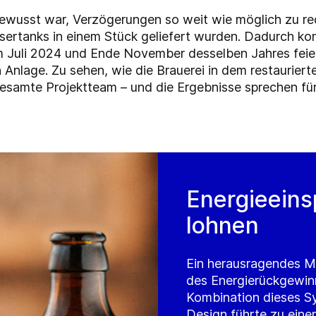
ewusst war, Verzögerungen so weit wie möglich zu red
sertanks in einem Stück geliefert wurden. Dadurch konn
im Juli 2024 und Ende November desselben Jahres feie
n Anlage. Zu sehen, wie die Brauerei in dem restaurie
gesamte Projekt
team – und die Ergebnisse sprechen für
Energieeins
lohnen
Ein herausragendes Me
des Energierückgewin
Kombination dieses 
Design führte zu ein