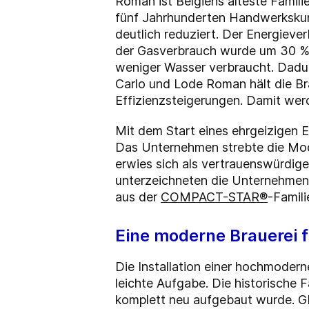
Roman ist Belgiens älteste Famili
fünf Jahrhunderten Handwerkskun
deutlich reduziert. Der Energiev
der Gasverbrauch wurde um 30 % re
weniger Wasser verbraucht. Dadur
Carlo und Lode Roman hält die Bra
Effizienzsteigerungen. Damit wer
Mit dem Start eines ehrgeizigen
Das Unternehmen strebte die Mode
erwies sich als vertrauenswürdige
unterzeichneten die Unternehmen 
aus der
COMPACT-STAR®
-Famili
Eine moderne Brauerei f
Die Installation einer hochmoder
leichte Aufgabe. Die historische
F
komplett neu aufgebaut wurde. G