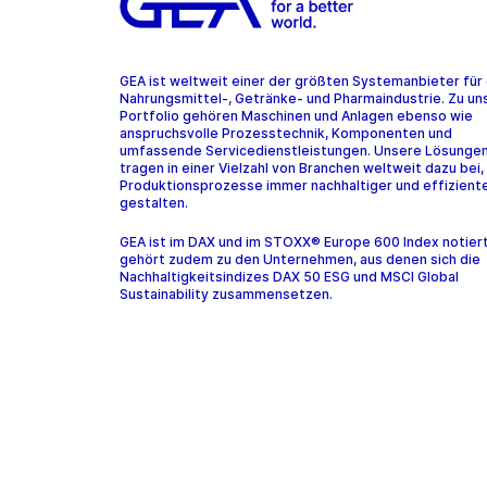
GEA ist weltweit einer der größten Systemanbieter für 
Nahrungsmittel-, Getränke- und Pharmaindustrie. Zu u
Portfolio gehören Maschinen und Anlagen ebenso wie
anspruchsvolle Prozesstechnik, Komponenten und
umfassende Servicedienstleistungen. Unsere Lösunge
tragen in einer Vielzahl von Branchen weltweit dazu bei,
Produktionsprozesse immer nachhaltiger und effiziente
gestalten.
GEA ist im DAX und im STOXX® Europe 600 Index notier
gehört zudem zu den Unternehmen, aus denen sich die
Nachhaltigkeitsindizes DAX 50 ESG und MSCI Global
Sustainability zusammensetzen.