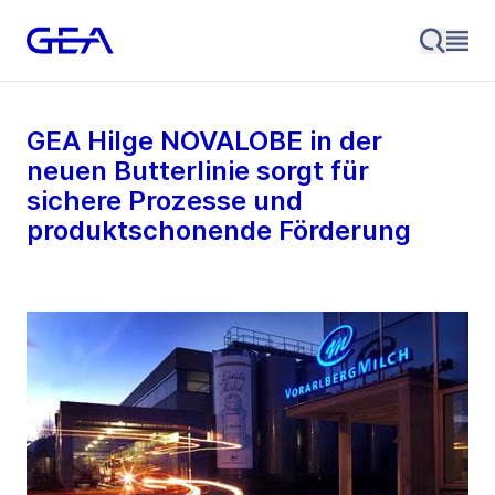
GEA Hilge NOVALOBE in der
neuen Butterlinie sorgt für
sichere Prozesse und
produktschonende Förderung