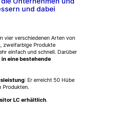
n, die Unternehmen und
essern und dabei
on vier verschiedenen
Arten von
e, zweifarbige Produkte
ehr einfach und schnell. Darüber
e
in eine bestehende
sleistung
: Er erreicht 50 Hübe
n Produkten.
itor LC erhältlich
.