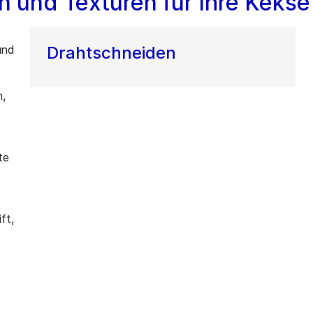
n und Texturen für Ihre Kekse
und
Drahtschneiden
n,
te
ft,