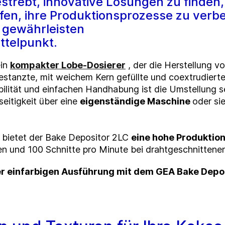
bestrebt, innovative Lösungen zu finde
fen, ihre Produktionsprozesse zu verb
u gewährleisten
ttelpunkt.
ein
kompakter Lobe-Dosierer
, der die Herstellung v
 gestanzte, mit weichem Kern gefüllte und coextrudiert
bilität und einfachen Handhabung ist die Umstellung s
seitigkeit
über eine
eigenständige Maschine
oder
si
 bietet der Bake Depositor 2LC
eine hohe Produktion
en und 100 Schnitte pro Minute bei drahtgeschnittene
der einfarbigen Ausführung mit dem GEA Bake Depos