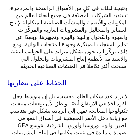
ونتيجة لذلك، في كلٍ من الأسواق الراسخة والمزدهرة،
تستفيد الشركات المصنّعة في جميع أنحاء العالم من
المكونات والأنظمة والمنشآت الصناعية المتكاملة لإنتاج
العصائر والمحاليل والمشروبات الغازية والمركّزات
والقهوة والكحول والنبيذ والبيرة وتجهيزها. وبعيدًا عن
تمايز المنتجات المبتكرة وجودة المنتجات النهائية، ومع
ذلك، يركّز المنتجون بشكل متزايد على الجوانب البيئية
والاستدامة لأنظمة إنتاج المشروبات والحلول التي
أصبحت أكثر تكاملًا في المنشآت الصناعية الحديثة.
الحفاظ على نضارتها
لا يزيد عدد سكان العالم فحسب، بل إن متوسط دخل
الفرد آخذ في الارتفاع أيضًا. ونظرًا لأن توقعات مبيعات
تكنولوجيا المعالجة تميل إلى الزيادة بشكل غير متناسب
مع زيادة دخل الأسر المعيشية في أسواق النمو في
الصين والهند وروسيا وأوروبا الشرقية، تتوسع GEA
بصورة متزايدة في تثبيت مكانتها في إنتاج المشروبات