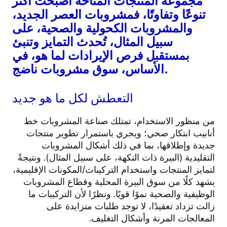
مجموعة المنتجات المتاحة أصبحت أكثر
تنوعًا وتفاوتًا، فمشروبات العصر الجديد،
والمشروبات الكحولية والصحية، على
سبيل المثال، تُحدث التمايز وتنبئ
بمستقبل فرص الإيرادات لما هو، في
الأساس، سوق مشروبات ناضج.
التعطش لكل ما هو جديد
من منظور الاستخدام، تمتلك صناعة المشروبات خط
أنابيب ابتكار صحي؛ ويجري باستمرار تطوير منتجات
جديدة وإطلاقها، بما في ذلك أشكال المشروبات
التقليدية (البيرة ذات النكهة، على سبيل المثال). ونتيجةً
لتمايز المنتجات واستخدام التركيبات/المكونات الإقليمية،
يشهد كلًا من سوق البيرة المحلية وقطاع المشروبات
الوظيفية والصحية نموًا قويًا. ونظرًا لأن التركيبات ما
زالت تزداد تعقيدًا، لا توجد طلبات متزايدة على
المعالجات المرنة وأشكال التغليف.