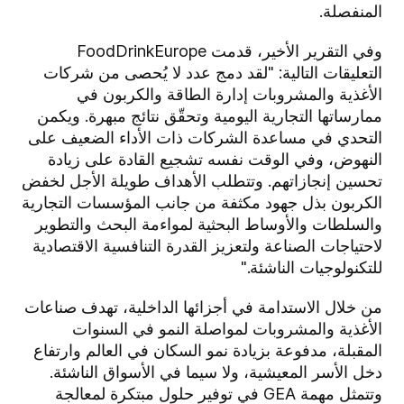
المنفصلة.
وفي التقرير الأخير، قدمت FoodDrinkEurope
التعليقات التالية: "لقد دمج عدد لا يُحصى من شركات
الأغذية والمشروبات إدارة الطاقة والكربون في
ممارساتها التجارية اليومية وتحقّق نتائج مبهرة. ويكمن
التحدي في مساعدة الشركات ذات الأداء الضعيف على
النهوض، وفي الوقت نفسه تشجيع القادة على زيادة
تحسين إنجازاتهم. وتتطلب الأهداف طويلة الأجل لخفض
الكربون بذل جهود مكثفة من جانب المؤسسات التجارية
والسلطات والأوساط البحثية لمواءمة البحث والتطوير
لاحتياجات الصناعة ولتعزيز القدرة التنافسية الاقتصادية
للتكنولوجيات الناشئة."
من خلال الاستدامة في أجزائها الداخلية، تهدف صناعات
الأغذية والمشروبات لمواصلة النمو في السنوات
المقبلة، مدفوعة بزيادة نمو السكان في العالم وارتفاع
دخل الأسر المعيشية، ولا سيما في الأسواق الناشئة.
وتتمثل مهمة GEA في توفير حلول مبتكرة لمعالجة