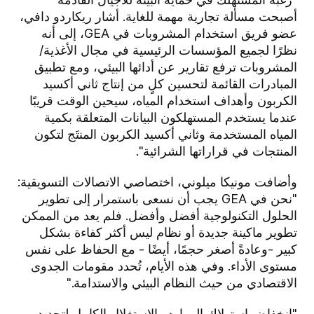
أصبحت مسألة تجارية مهمة للغاية. أشار ريكاردو دافي،
عضو فريق استخدام المشروبات في GEA، إلى أنه
نظرًا لجميع المؤسسات الرئيسية في مجال الأغذية/
المشروبات ترفع تقارير عن أدائها البيئي، ومع تطبيق
المبادرات القائمة لتحسين كلٍ من إنتاج ثاني أكسيد
الكربون وأهداف استخدام المياه، سيحين الوقت قريبًا
عندما يستخدم المستهلكون البيانات المتعلقة بكمية
المياه المستخدمة وثاني أكسيد الكربون المنتَج لتكون
المنتجات في قراراتها الشرائية".
وأضافت مونيكا ميلوني، اختصاصي الاتصالات التسويقية:
"نحن في GEA يجب أن نسعى باستمرار إلى تطوير
الحلول التكنولوجية أفضل وأفضل. فلم يعد من الممكن
تطوير ماكينة جديدة أو نظام ليس أكثر كفاءة بشكل
كبير -وعادةً أصغر حجمًا، أيضًا - مع الحفاظ على نفس
مستوى الأداء. وفي هذه الأيام، تُحدد مقومات الجدوى
الاقتصادي من حيث النظام البيئي والاستدامة."
"انخفاض استهلاك الموارد والاستغلال الكامل لتجديد