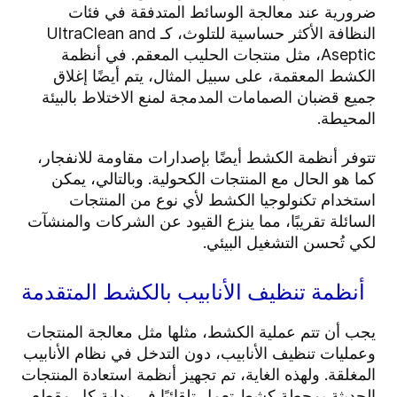
ضرورية عند معالجة الوسائط المتدفقة في فئات
النظافة الأكثر حساسية للتلوث، كـ UltraClean and
Aseptic، مثل منتجات الحليب المعقم. في أنظمة
الكشط المعقمة، على سبيل المثال، يتم أيضًا إغلاق
جميع قضبان الصمامات المدمجة لمنع الاختلاط بالبيئة
المحيطة.
تتوفر أنظمة الكشط أيضًا بإصدارات مقاومة للانفجار،
كما هو الحال مع المنتجات الكحولية. وبالتالي، يمكن
استخدام تكنولوجيا الكشط لأي نوع من المنتجات
السائلة تقريبًا، مما ينزع القيود عن الشركات والمنشآت
لكي تُحسن التشغيل البيئي.
أنظمة تنظيف الأنابيب بالكشط المتقدمة
يجب أن تتم عملية الكشط، مثلها مثل معالجة المنتجات
وعمليات تنظيف الأنابيب، دون التدخل في نظام الأنابيب
المغلقة. ولهذه الغاية، تم تجهيز أنظمة استعادة المنتجات
الحديثة بمحطة كشط تعمل تلقائيًا في بداية كل مقطع