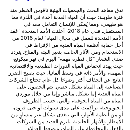
تدق معاهد البحث والجمعيات البيئية ناقوس الخطر منذ
فترة طويلة: حيث أن المياه العذبة آخذة في النُدرة مما
هو طبيعي، ومما يُمكن للإنسان التعامل معه في
المستقبل. ففي عام 2018، أعلنت الأمم المتحدة "عَقد
الأمم المتحدة للعمل في مجال المياه" لعام 2018 من
أجل حماية أنظمة المياه العذبة من الإفراط في
الاستخدام ومن الآثار الخاصة بتغير البيئة والمناخ. يتردد
صدى الشعار "كل قطرة مهمة" اليوم في نهر ميكونغ،
حيث يهدد انخفاض المياه الدورات الطبيعية والاقتصادية
المهمة، والأمر ذاته في وسط ألمانيا، حيث يصبح الضرر
الناتج عن الجفاف أكثر وضوحًا كل عام. تحتاج الشركات
الصناعية إلى المياه بشكل حتمي. يتم الحصول على
المياه العذبة إما بشكل مباشر وإما من خلال موردي
المياه من المياه الجوفية، والتي، حسب الظروف
الجيولوجية، تراكمت على مدى سنوات أو حتى قرون،
أو من أنظمة الأنهار، التي تتغذى بشكل غير متساوٍ من
الأمطار والأنهار الجليدية. تلتزم العديد من الشركات
بالفعل بالمحافظة على المياه، ويضغط العملاء