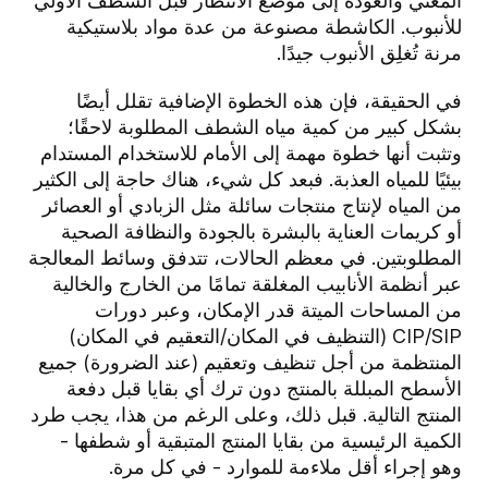
المعني والعودة إلى موضع الانتظار قبل الشطف الأولي
للأنبوب. الكاشطة مصنوعة من عدة مواد بلاستيكية
مرنة تُغلِق الأنبوب جيدًا.
في الحقيقة، فإن هذه الخطوة الإضافية تقلل أيضًا
بشكل كبير من كمية مياه الشطف المطلوبة لاحقًا؛
وتثبت أنها خطوة مهمة إلى الأمام للاستخدام المستدام
بيئيًا للمياه العذبة. فبعد كل شيء، هناك حاجة إلى الكثير
من المياه لإنتاج منتجات سائلة مثل الزبادي أو العصائر
أو كريمات العناية بالبشرة بالجودة والنظافة الصحية
المطلوبتين. في معظم الحالات، تتدفق وسائط المعالجة
عبر أنظمة الأنابيب المغلقة تمامًا من الخارج والخالية
من المساحات الميتة قدر الإمكان، وعبر دورات
CIP/SIP (التنظيف في المكان/التعقيم في المكان)
المنتظمة من أجل تنظيف وتعقيم (عند الضرورة) جميع
الأسطح المبللة بالمنتج دون ترك أي بقايا قبل دفعة
المنتج التالية. قبل ذلك، وعلى الرغم من هذا، يجب طرد
الكمية الرئيسية من بقايا المنتج المتبقية أو شطفها -
وهو إجراء أقل ملاءمة للموارد - في كل مرة.