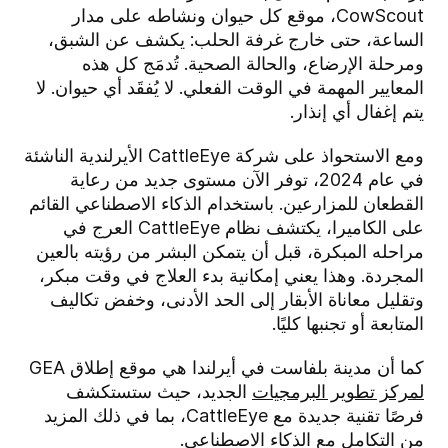
CowScout، موقع كل حيوان ونشاطه على مدار
الساعة، حتى خارج غرفة الحلب: يكشف عن الشبق،
ومرحلة الإرضاع، والحالة الصحية. تُدمَج كل هذه
المعايير المهمة في الوقت الفعلي. لا يُفقَد أي حيوان. لا
يتم إغفال أي إنذار.
ومع الاستحواذ على شركة CattleEye الأيرلندية الناشئة
في عام 2024، توفر الآن مستوى جديد من رعاية
القطعان للمزارعين. باستخدام الذكاء الاصطناعي القائم
على الكاميرا، يكتشف نظام CattleEye العرج في
مراحله المبكرة، قبل أن يتمكن البشر من رؤيته بالعين
المجردة. وهذا يعني إمكانية بدء العلاج في وقت مبكر،
وتقليل معاناة الأبقار إلى الحد الأدنى، وخفض تكاليف
المتابعة أو تجنبها كليًا.
كما أن مدينة بلفاست في أيرلندا هي موقع إطلاق GEA
لمركز تطوير البرمجيات
الجديد، حيث ستستكشف
فرصًا تقنية جديدة مع CattleEye، بما في ذلك المزيد
من التكامل مع الذكاء الاصطناعي.