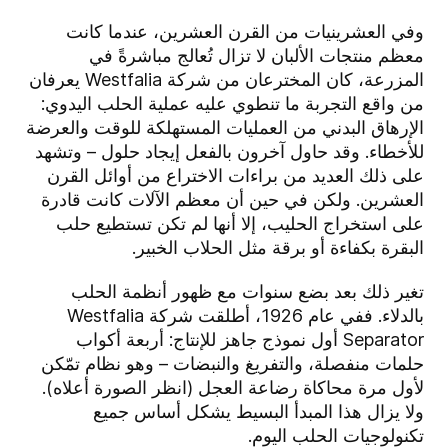
وفي العشرينيات من القرن العشرين، عندما كانت
معظم منتجات الألبان لا تزال تُعالج مباشرةً في
المزرعة، كان المخترعان من شركة Westfalia يعرفان
من واقع التجربة ما تنطوي عليه عملية الحلب اليدوي:
الإرهاق البدني من العمليات المستهلكة للوقت والعرضة
للأخطاء. وقد حاول آخرون بالفعل إيجاد حلول – وتشهد
على ذلك العديد من براءات الاختراع من أوائل القرن
العشرين. ولكن في حين أن معظم الآلات كانت قادرة
على استخراج الحليب، إلا أنها لم تكن تستطيع حلب
البقرة بكفاءة أو برقة مثل الحلاب الخبير.
تغير ذلك بعد بضع سنوات مع ظهور أنظمة الحلب
بالدلاء. ففي عام 1926، أطلقت شركة Westfalia
Separator أول نموذج جاهز للإنتاج: أربعة أكواب
حلمات منفصلة، والتفريغ والنبضات – وهو نظام تمّكن
لأول مرة محاكاة رضاعة العجل (انظر الصورة أعلاه).
ولا يزال هذا المبدأ البسيط يشكل أساس جميع
تكنولوجيات الحلب اليوم.