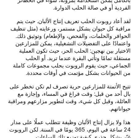
بالكامل يمكن استخدامه بمرونة، سواء في الحظائر
الفردية أو في صالة الحلب الدوارة.
لقد أعاد روبوت الحلب تعريف إنتاج الألبان. حيث يتم
مراقبة كل حيوان بشكل مستمر، ورعايته (مثل تنظيف
الحوافر والحلمات، والفحص، والإطعام) وتوثيق ذلك.
واعتمادًا على التفضيلات التشغيلية، يمكن للمزارعين
الاختيار بين نهجين: الحلب الحر، حيث تكون العملية
مستقلة تمامًا وتأتي البقرة عندما تريد. أو الحلب
الجماعي، حيث يقوم الروبوت بحلب مجموعات كاملة
من الحيوانات بشكل مؤتمت في أوقات محددة.
تتيح الأتمتة للمزارعين حرية تصرف لم تكن تخطر على
بال أحد من قبل: وقت فراغ في المساء، وإجازة مع
العائلة، وقبل كل شيء، وقت لتطوير مزارعهم ومراقبة
حيواناتهم.
هذا ولا يزال إنتاج الألبان وظيفة تتطلب عملًا على مدار
24 ساعة في اليوم، 365 يومًا في السنة. لكن الروبوت
غيّر بشكل جذري كيفية توزيع تلك الساعات.