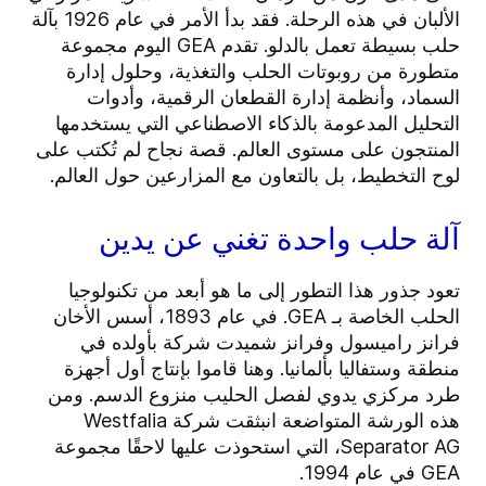
الألبان في هذه الرحلة. فقد بدأ الأمر في عام 1926 بآلة
حلب بسيطة تعمل بالدلو. تقدم GEA اليوم مجموعة
متطورة من روبوتات الحلب والتغذية، وحلول إدارة
السماد، وأنظمة إدارة القطعان الرقمية، وأدوات
التحليل المدعومة بالذكاء الاصطناعي التي يستخدمها
المنتجون على مستوى العالم. قصة نجاح لم تُكتب على
لوح التخطيط، بل بالتعاون مع المزارعين حول العالم.
آلة حلب واحدة تغني عن يدين
تعود جذور هذا التطور إلى ما هو أبعد من تكنولوجيا
الحلب الخاصة بـ GEA. في عام 1893، أسس الأخان
فرانز راميسول وفرانز شميدت شركة بأولده في
منطقة وستفاليا بألمانيا. وهنا قاموا بإنتاج أول أجهزة
طرد مركزي يدوي لفصل الحليب منزوع الدسم. ومن
هذه الورشة المتواضعة انبثقت شركة Westfalia
Separator AG، التي استحوذت عليها لاحقًا مجموعة
GEA في عام 1994.