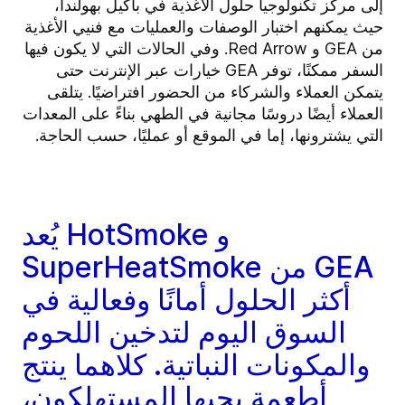
إلى مركز تكنولوجيا حلول الأغذية في باكيل بهولندا،
حيث يمكنهم اختبار الوصفات والعمليات مع فنيي الأغذية
من GEA و Red Arrow. وفي الحالات التي لا يكون فيها
السفر ممكنًا، توفر GEA خيارات عبر الإنترنت حتى
يتمكن العملاء والشركاء من الحضور افتراضيًا. يتلقى
العملاء أيضًا دروسًا مجانية في الطهي بناءً على المعدات
التي يشترونها، إما في الموقع أو عمليًا، حسب الحاجة.
يُعد HotSmoke و
SuperHeatSmoke من GEA
أكثر الحلول أمانًا وفعالية في
السوق اليوم لتدخين اللحوم
والمكونات النباتية. كلاهما ينتج
أطعمة يحبها المستهلكون،