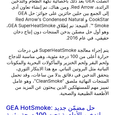
اتصلت GEA بعد ذلك بأخصائية نكهة الطعام والتدخين
الرائدة، Red Arrow. ومن هناك، تم إنشاء تعاون أدى
إلى الجمع بين حلين حائزين على جوائز: حل GEA
CookStar و Red Arrow's Condensed Natural
Smoke ™. النتيجة: تم إطلاق GEA SuperHeatSmoke،
وهو أول حل مضمّن يدخن المنتجات دون إنتاج دخان
حقيقي، في عام 2016.
يتم إجراء معالجة SuperHeatSmoke في درجات
حرارة أعلى من 100 درجة مئوية، وهي مناسبة للدجاج
ولحم البقر ولحم الخنزير والمأكولات البحرية والمكونات
النباتية مثل البروتين النباتي. مع هذا الابتكار الثوري،
يتحقق التدخين في دقائق بدلا من ساعات، وقد تحمل
المنتجات النهائية ملصق "CleanSmoke"، وهو عامل
تمييز مهم للمستهلكين الذين يبحثون عن المزيد من
الأطعمة الطبيعية والصحية.
GEA HotSmoke: حل مضمّن جديد
لتدخين الأطعمة تحت 100 درجة مئوية