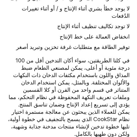
لا يوجد خطأ بشري أثناء الإنتاج و / أو أثناء تغييرات
الدُفعات
لا توجد تكاليف تنظيف أثناء الإنتاج
انخفاض العمالة على خط الإنتاج
توفير الطاقة مع متطلبات غرفة تخزين وتبريد أصغر
في كلتا الطريقتين، سواء أكان التدخين أقل من 100
درجة مئوية أو أعلى، يمكن لمصنعي الطعام ضبط
المذاق واللون باستخدام مكثفات الدخان ذات النكهات
والألوان المختلفة. وبالمثل، يمكن استخدام الدخان
المتناثر في قسم واحد من الفرن أو كلا القسمين
وملفات تعريف النكهة المحفوظة في نظام التحكم، مما
يؤدي إلى تسريع إعداد الإنتاج وضمان تناسق المنتج.
يمكن للعملاء الذين يبحثون عن معالجة مستمرة اختيار
نظام CookStar الذي يسمح بالتجفيف في خطوة أولية،
تليها خطوة تدخين لإنشاء منتجات مدخنة جذابة وشهية،
ولكن دون طهيها بالكامل.