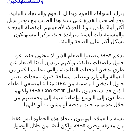
وللمستهلكين
يتزايد استهلاك اللحوم وبدائل اللحوم والمنتجات النباتية.
وقد أصبحت القدرة على تلبية هذا الطلب مع توفير بديل
أكثر أمانًا وأقل تلويثًا للعملاء لأطعمتهم المفضلة المدخنة
والمشوية ذات أهمية متزايدة حيث يركز المستهلكون
بشكل أكبر على الصحة والبيئة.
تدعم GEA مصنعوا الطعام الذين لا يبحثون فقط عن
حلول ملصقات نظيفة، ولكنهم يريدون أيضًا الابتعاد عن
طرق تدخين الدفعات التقليدية، والتي تتطلب الكثير من
العمالة والموارد وتتطلب مساحة كبيرة للمعدات. تعتبر
حلول التدخين المضمنة من GEA مثالية لمصنعي الطعام
الذين قد يستخدمون بالفعل GEA CookStar ولكنهم
يتطلعون إلى التوسع وإضافة قيمة إلى محفظتهم من
خلال تقديم منتجات مدخنة أو مشوية - أو كليهما.
يستفيد العملاء المهتمون باتخاذ هذه الخطوة ليس فقط
من معرفة وخبرة GEA، ولكن أيضًا من خلال الوصول