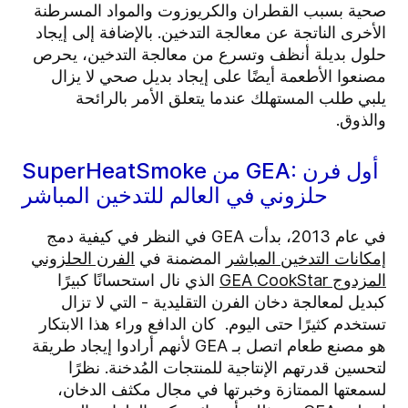
صحية بسبب القطران والكريوزوت والمواد المسرطنة
الأخرى الناتجة عن معالجة التدخين. بالإضافة إلى إيجاد
حلول بديلة أنظف وتسرع من معالجة التدخين، يحرص
مصنعوا الأطعمة أيضًا على إيجاد بديل صحي لا يزال
يلبي طلب المستهلك عندما يتعلق الأمر بالرائحة
والذوق.
SuperHeatSmoke من GEA: أول فرن
حلزوني في العالم للتدخين المباشر
في عام 2013، بدأت GEA في النظر في كيفية دمج
إمكانات التدخين المباشر
المضمنة في
الفرن الحلزوني
المزدوج GEA CookStar
الذي نال استحسانًا كبيرًا
كبديل لمعالجة دخان الفرن التقليدية - التي لا تزال
تستخدم كثيرًا حتى اليوم. كان الدافع وراء هذا الابتكار
هو مصنع طعام اتصل بـ GEA لأنهم أرادوا إيجاد طريقة
لتحسين قدرتهم الإنتاجية للمنتجات المُدخنة. نظرًا
لسمعتها الممتازة وخبرتها في مجال مكثف الدخان،