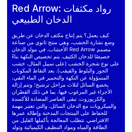
Red Arrow: رواد مكثفات
الدخان الطبيعي
كيف يعمل؟ يتم إنتاج مكثف الدخان عن طريق
وضع نشارة الخشب، وهي منتج ثانوي من صناعة
الأخشاب، في مولد الدخان Red Arrow مصمم
خصيصًا للدخان الكثيف. يتم تخصيص النكهة بناءً
على نوع شجرة الخشب (على سبيل المثال، خشب
الجوز والبلوط والقيقب). بعد التقاط المكونات
المسؤولة عن النكهة والتحمير في الماء النقي،
يخضع السائل لثلاث مراحل ترشيح؛ وتتم إزالة
الأجزاء غير المرغوب فيها، بما في ذلك القطران
والكريوزوت. تبقى العناصر المضادة للأكسدة
والميكروبات مع الدخان السائل، والتي تعتبر مهمة
للحفاظ على المنتجات المدخنة وإطالة عمرها
الافتراضي. تتطلب المعالجة بأكملها القليل من
الطاقة والمياه ومواد التنظيف الكيميائية وتولد