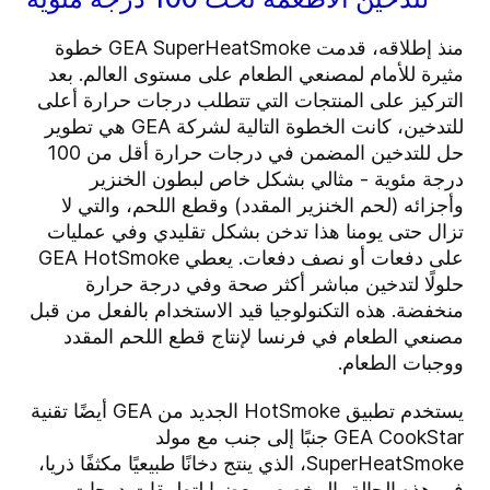
منذ إطلاقه، قدمت GEA SuperHeatSmoke خطوة
مثيرة للأمام لمصنعي الطعام على مستوى العالم. بعد
التركيز على المنتجات التي تتطلب درجات حرارة أعلى
للتدخين، كانت الخطوة التالية لشركة GEA هي تطوير
حل للتدخين المضمن في درجات حرارة أقل من 100
درجة مئوية - مثالي بشكل خاص لبطون الخنزير
وأجزائه (لحم الخنزير المقدد) وقطع اللحم، والتي لا
تزال حتى يومنا هذا تدخن بشكل تقليدي وفي عمليات
على دفعات أو نصف دفعات. يعطي GEA HotSmoke
حلولًا لتدخين مباشر أكثر صحة وفي درجة حرارة
منخفضة. هذه التكنولوجيا قيد الاستخدام بالفعل من قبل
مصنعي الطعام في فرنسا لإنتاج قطع اللحم المقدد
ووجبات الطعام.
يستخدم تطبيق HotSmoke الجديد من GEA أيضًا تقنية
GEA CookStar جنبًا إلى جنب مع مولد
SuperHeatSmoke، الذي ينتج دخانًا طبيعيًا مكثفًا ذريا،
في هذه الحالة، المخصص بعضها لتطبيقات درجات