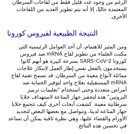
الرغم من وجود عدد قليل فقط من لقاحات السرطان
المعتمدة حاليًا، إلا أنه يتم تطوير العديد من اللقاحات
الأخرى.
النتيجة الطبيعية لفيروس كورونا
ومن المثير للاهتمام، أن أحد العوامل الرئيسية التي
مكنت العلماء من تطوير لقاح mRNA ضد فيروس
كورونا SARS-CoV-2 بسرعة كبيرة هو أنهم كانوا
يستخدمون بالفعل نفس إطار العمل لابتكار علاجات
مماثلة لأنواع معينة من السرطان. قد تسمح تقنية لقاح
mRNA المستقبلية بعلاج واحد لتوفير الحماية ضد
أمراض متعددة وحتى استخدام "تعليمات ترميز
البروتين" هذه لتحفيز جهاز المناعة لاستهداف خلايا
سرطانية معينة. كشفت أبحاث أخرى كيف تتجمع خلايا
جهاز المناعة لدينا، وتتواصل مع بعضها البعض لتحديد
الأورام والقضاء عليها، وهي نظرة ثاقبة يمكن أن تساعد
في تحسين هذه النتائج.