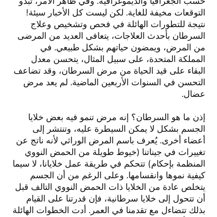
حسب الجغرافيا والديموغرافية. وفي ظاهر الأمر، تبدو
التوقعات مخيفة للغاية. لكن ليست كل الأخبار سيئة!
نتيجة للتطورات الهائلة في فحص وتشخيص وعلاج
السرطان بأحدث العلاجات، يتعافى العديد من المرضى
من المرض، ويمضون حياتهم بشكل طبيعي. في
المملكة المتحدة، على سبيل المثال، يتحسن معدل
البقاء على قيد الحياة من مرض السرطان، وقد تضاعف
التحسن في السنوات الأربعين الماضية. لم يعد مرض
عضال.
إذن ما هو السرطان؟ إنه مرض تنمو فيه بعض خلايا
الجسم بشكل لا يمكن السيطرة عليه، وتنتشر إلى
أعضاء أخرى. يُعرف باسم المرض الوراثي لأنه ناتج عن
تغييرات في جيناتنا (خيوط طويلة من الحمض النووي
المنظمة بإحكام) تتحكم في طريقة عمل خلايانا، لا سيما
كيفية نموها وانقسامها. وعلى الرغم من أن الجسم
يتخلص عادة من الخلايا ذات الحمض النووي التالف قبل
أن تتحول إلى خلايا سرطانية، فإن قدرتنا على القيام
بذلك تتضاءل مع تقدمنا في العمر. أدت الخطوات الهائلة