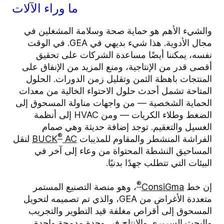
ما وراء الآلات
والشيء الأهم هو حماية صحة وسلامة المشغلين في
مجال الأدوية. هذا شيء بديهي في GEA. في الوقت
نفسه، يمكننا أيضًا مساعدة الشركات على تحقيق
أقصى قدر من الإنتاجية، ومنع المزيد من الإنفاق على
المنتجات باهظة الثمن وتقليل زمن الدورات. الحلول
المتاحة تشمل أحدث حلول الاحتواء الخالية من معدات
الحماية الشخصية — من واجهات مناولة المسحوق إلى
الضغط وطلاء الكريات — ومن HVAC إلى أنظمة
الغسيل والتعقيم. توجد إضافة حديثة وهي صمام
®
الفراشة المنشطر والمقاوم للمذيبات
AC
BUCK
لنقل
المساحيق النشطة المحتواة من وعاء إلى آخر في
البيئات التي تتطلب جهدًا بدنيًا.
®
إن خط
ConsiGma
، وهو منصة التصنيع المستمر
متعددة الأغراض من GEA، والذي تم تصميمه لتحويل
المسحوق إلى أقراص مغلفة قيد التطوير والتجريب
والبحث السريري والإنتاج في وحدة مدمجة واحدة،