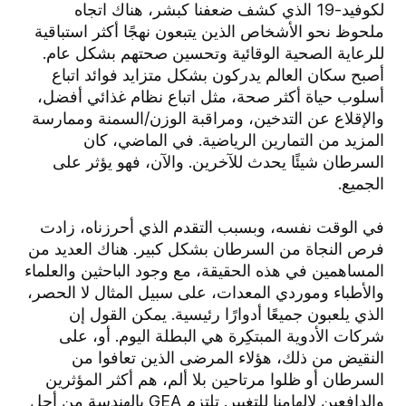
لكوفيد-19 الذي كشف ضعفنا كبشر، هناك اتجاه
ملحوظ نحو الأشخاص الذين يتبعون نهجًا أكثر استباقية
للرعاية الصحية الوقائية وتحسين صحتهم بشكل عام.
أصبح سكان العالم يدركون بشكل متزايد فوائد اتباع
أسلوب حياة أكثر صحة، مثل اتباع نظام غذائي أفضل،
والإقلاع عن التدخين، ومراقبة الوزن/السمنة وممارسة
المزيد من التمارين الرياضية. في الماضي، كان
السرطان شيئًا يحدث للآخرين. والآن، فهو يؤثر على
الجميع.
في الوقت نفسه، وبسبب التقدم الذي أحرزناه، زادت
فرص النجاة من السرطان بشكل كبير. هناك العديد من
المساهمين في هذه الحقيقة، مع وجود الباحثين والعلماء
والأطباء وموردي المعدات، على سبيل المثال لا الحصر،
الذي يلعبون جميعًا أدوارًا رئيسية. يمكن القول إن
شركات الأدوية المبتكِرة هي البطلة اليوم. أو، على
النقيض من ذلك، هؤلاء المرضى الذين تعافوا من
السرطان أو ظلوا مرتاحين بلا ألم، هم أكثر المؤثرين
والدافعين لإلهامنا للتغيير. تلتزم GEA بالهندسة من أجل