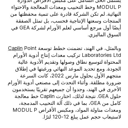
يشتمل الحل الشامل على مكبس الأقراص الدوارة
MODUL P وخط التحبيب ومعدات المعالجة والاحتواء
النهائية. لم تكن الشركة قادرة على تنمية محفظتها من
المنتجات وسعتها الإنتاجية فحسب، بل تمثل الصفقة
أيضًا أول مرجع أساسي لعلم الأورام لشركة GEA في
السوق الماليزي.
وبالمثل، في الهند، تضمنت خطط توسعة
Point
Caplin
Laboratories Ltd تركيب معدات إنتاج أدوية الأورام
المحتواة لتوسيع نطاق وصولها وتقديم الأدوية عالية
الجودة. ومع تحديد الموعد النهائي ورغبتها في إطلاق
منتجهم الأول بحلول مارس 2022، كانت السرعة
ضرورة مطلقة. وأثناء التحدث إلى مصنعي أدوية الأورام
الأخرى في الهند، وجدوا أن جميعهم تقريبًا يستخدمون
حلول GEA. نتيجة لذلك، اختارت Caplin خط معالجة
كامل من GEA، بما في ذلك آلة التحبيب المدمجة،
ومعدات مناولة المواد، ومكبس الأقراص MODUL P
لاستيعاب حجم عمل يبلغ 12-120 لترًا.