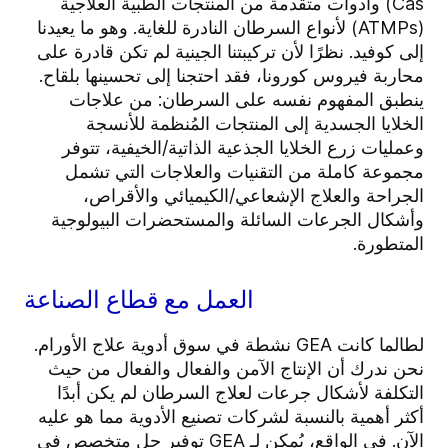
Cas) وأدوات متقدمة من المنتجات الطبية العلاجية
(ATMPs) لأنواع السرطان النادرة للغاية. وهو ما يعيدنا
إلى كوفيد. نظرًا لأن تركيبتنا الجينية لم تكن قادرة على
محاربة فيروس كورونا، فقد احتجنا إلى تحسينها بلقاح.
ينطبق المفهوم نفسه على السرطان: من علاجات
الخلايا الجسدية إلى المنتجات المُنظمة للأنسجة
وعمليات زرع الخلايا الجذعية الذاتية/الخيفية، تتوفر
مجموعة كاملة من التقنيات والعلاجات التي تشمل
الجراحة والعلاج الإشعاعي/الكيميائي والأقراص،
وأشكال الجرعات السائلة والمستحضرات البيولوجية
المتطورة.
العمل مع قطاع الصناعة
لطالما كانت GEA نشطة في سوق أدوية علاج الأورام.
نحن ندرك أن الإنتاج الآمن والفعال والفعال من حيث
التكلفة لأشكال جرعات لعلاج السرطان لم يكن أبدًا
أكثر أهمية بالنسبة لشركات تصنيع الأدوية مما هو عليه
الآن. في الواقع، يُمكن لـ GEA توفير حل متخصص في