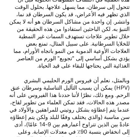
تتحول إلى سرطان، مما يسهل علاجها. بحلول الوقت
الذي تظهر فيه الأعراض، قد يكون السرطان قد نما،
وانتشر. إن واحدة من مشاكل السرطان هو أنه لا يمكن
التنبؤ به. لكن الباحثين استفادوا من هذه الحقيقة من
خلال تطوير علاجات تستهدف السمات غير النمطية
للخلايا السرطانية. على سبيل المثال، تمنع بعض
العلاجات الأوعية الدموية من النمو باتجاه الأورام، مما
يؤدي بشكل أساسي إلى "تجويع" الورم من العناصر
الغذائية التي يحتاجها للبقاء على قيد الحياة.
وبالمثل، نعلم أن فيروس الورم الحليمي البشري
(HPV) يمكن أن يسبب الثآليل التناسلية وسرطان عنق
الرحم. ومع ذلك، نظرًا لأننا حددنا هذا الفيروس على أنه
مصدر هذه الحالات، فقد تمكن العلماء من تطوير لقاح،
عندما يتم إعطاؤه بشكل روتيني للمراهقين والأولاد في
سن مناسبة (والذي يختلف وفقًا للبلد ولكن يتم إعطاؤه
عادةً بين الذين تتراوح أعمارهم بين 9-14 عامًا)، أدى
إلى انخفاض بنسبة 90٪ في معدلات الإصابة. وعلى