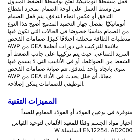
قفل منشطة أتوماتيكيًا. تفتح بواسطة الضغط المبذول
من وسط العمل على لوحة الصمام. بمجرد انقطاع
التدفق أو عكس اتجاه التدفق، يتم قفل الصمام
أتوماتيكيًا. بفضل جهاز التخميد المدمج أصبح هذا النوع
من الصمام مناسبًا خصوصًا في الحالات التي تكون فيها
متطلبات الطاقة مختلفة اختلافًا كبيرًا. صمامات الفحص
AWP من GEA ملائمة للتركيب في دورات أنظمة
التبريد الصناعي. حيث يتم تركيبها على جانب الضغط أو
الشفط من الضواغط، أو في الأنابيب التي لا يسمح فيها
سوى باتجاه واحد للتدفق. تتم صيانة صمامات الفحص
AWP من GEA مجانًا. أي خلل يحدث في الأداء
الوظيفي للصمامات يمكن إصلاحه.
المميزات التقنية
متوفرة في نوعين الفولاذ أو الفولاذ المقاوم للصدأ
اختيار مواد الجسم وفقًا للمعهد الألماني لتوحيد القياس
EN12284، AD2000 السلسلة W