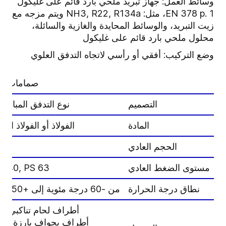
وسائط العمل: جهاز تبريد ملحي بارد قائم على غليكول
EN 378 p. 1، مثل: NH3, R22, R134a ويتم مزجه مع
زيت التبريد، والوسائط المحايدة والغازية والسائلة،
محلول ملحي بارد قائم على غليكول
وضع التركيب: أفقي أو رأسي لاتجاه التدفق العلوي
صمامات الف
التصميم
نوع التدفق المباشر 
المادة
الفولاذ أو الفولاذ الم
الحجم العادي
0
مستوى الضغط العادي
S 40, PS 63
نطاق درجة الحرارة
من -60 درجة مئوية إلى +150 درجة مئوية
أطراف لحام تناكبي DIN, ANSI
أطراف بحواف بارزة DIN و ANSI