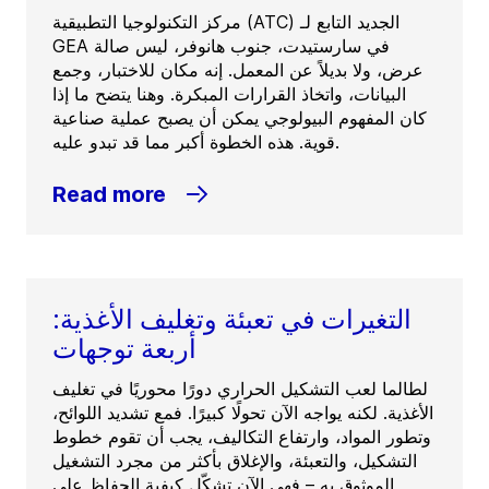
مركز التكنولوجيا التطبيقية (ATC) الجديد التابع لـ
GEA في سارستيدت، جنوب هانوفر، ليس صالة
عرض، ولا بديلاً عن المعمل. إنه مكان للاختبار، وجمع
البيانات، واتخاذ القرارات المبكرة. وهنا يتضح ما إذا
كان المفهوم البيولوجي يمكن أن يصبح عملية صناعية
قوية. هذه الخطوة أكبر مما قد تبدو عليه.
Read more
التغيرات في تعبئة وتغليف الأغذية:
أربعة توجهات
لطالما لعب التشكيل الحراري دورًا محوريًا في تغليف
الأغذية. لكنه يواجه الآن تحولًا كبيرًا. فمع تشديد اللوائح،
وتطور المواد، وارتفاع التكاليف، يجب أن تقوم خطوط
التشكيل، والتعبئة، والإغلاق بأكثر من مجرد التشغيل
الموثوق به – فهي الآن تشكّل كيفية الحفاظ على