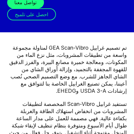
تواصل معنا
احصل على تلميح
تم تصميم غرابيل GEA Scan-Vibro لمناولة مجموعة
واسعة من تطبيقات المشروبات، مثل نزع الماء من
المكونات، ومعالجة خميرة مصانع البيرة، والفرز الدقيق
للقهوة المجففة بالتجميد، وإزالة أوراق الشاي من
الشاي الجاهز للشرب. مع وضع التصميم الصحي نُصب
أعيننا، يمكن تصنيع الغرابيل الخاصة بنا لتتوافق مع
إرشادات USDA 3-A وEHEDG.
تستفيد غرابيل Scan-Vibro
المخصصة لتطبيقات
المشروبات من انخفاض استهلاك الطاقة والغربلة
بكفاءة عالية. فهي مصممة للعمل على مدار الساعة
طوال أيام الأسبوع ومتوفرة بنظام تنظيف لإبقاء شبكة
المنخل مفتوحة أثناء التشغيل. يتوفر حل فعال من حيث