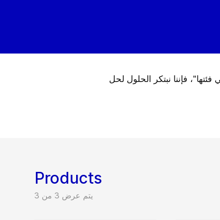
ئتها"، فإننا نبتكر الحلول لحل
Products
يتم عرض 3 من 3