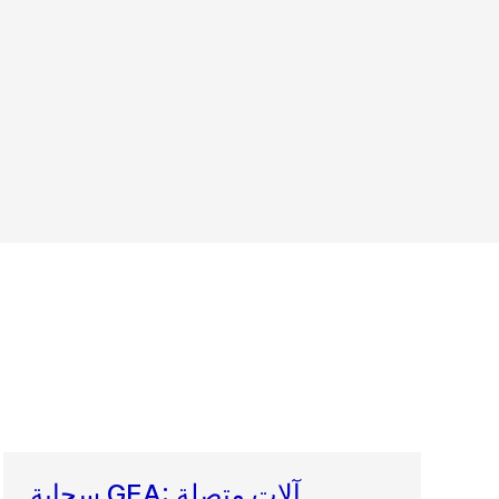
سحابة GEA: آلات متصلة