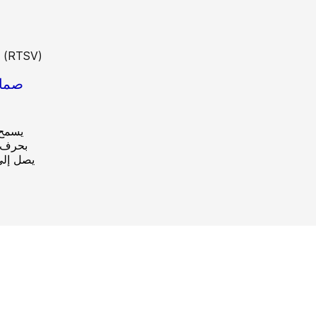
صمام
يسمح 
يصل إلى