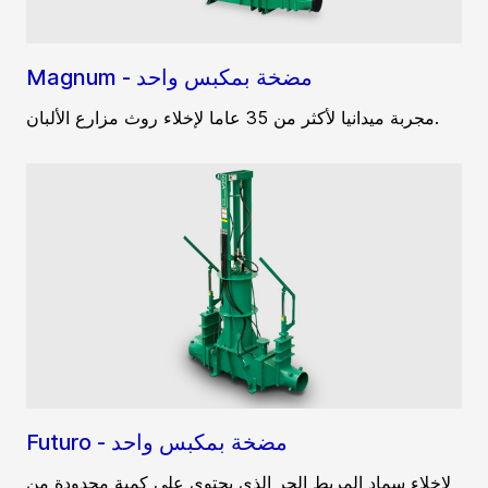
Magnum - مضخة بمكبس واحد
مجربة ميدانيا لأكثر من 35 عاما لإخلاء روث مزارع الألبان.
Futuro - مضخة بمكبس واحد
لإخلاء سماد المربط الحر الذي يحتوي على كمية محدودة من