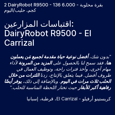
2 DairyRobot R9500 - 136 بقرة محلوبة - 6.000
كجم. حليب/اليوم
اقتباسات المزارعين:
DairyRobot R9500 - El
Carrizal
"بدون شك،
أفضل نوعية حياة مقدمة لجميع مَن يعملون
هنا.
فقد سمح لنا بالحصول على
المزيد من المرونة
لأداء
مهام أخرى، وأخذ فترات راحة، وتوظيف العمال في
ظروف أفضل. فيما يتعلق بالإنتاج، زدنا
اللترات من خلال
الحلب ثلاث مرات في اليوم
. وبالإضافة إلى ذلك،
يوفر أيضًا
رفاهية أكبر للأبقار
حيث تختار اللحظة المناسبة للحلب."
كريستينو أرفيلو - El Carrizal، قرطبة، إسبانيا