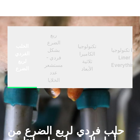
ربع
الضرع
الحلب
تكنولوجيا
تكنولوجيا In-
بشكل
الفردي
الكاميرا
Liner
فردي -
لربع
ثلاثية
Everything
مستشعر
الضرع
الأبعاد
عدد
الخلايا
حلب فردي لربع الضرع من