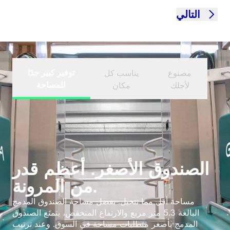
التالي
توفير كبير جدًا
مصنوع
يناسب كل
للمساحة
لأجلك
مكان
الصندوق الأصغر. أعظم قدر
من المرونة.
مساحة أقل مما تتخيل. بفضل مساحة الصندوق المدمج
البالغة 5.3 متر مربع والارتفاع المنخفض، يتمتع الصندوق
المدمج بأصغر متطلبات مساحة في السوق. وعند ترتيب