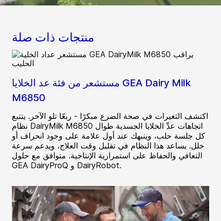
منتجات ذات صلة
مستشعر من فئة عد الخلايا GEA Dairy Milk
M6850
اكتشف التغيرات في صحة الضرع مبكرًا - ربعًا تلو الآخر. يتتبع
نظام DairyMilk M6850 اتجاهات عدِّ الخلايا الجسدية طوال
كل جلسة حلب، وينبهك عند أول علامة على وجود انحراف أو
خلل. يساعد هذا النظام في تقليل وقت العلاج، ويدعم سرعة
التعافي والحفاظ على استمرارية الإنتاجية. متوافق مع حلول
GEA DairyProQ و DairyRobot.