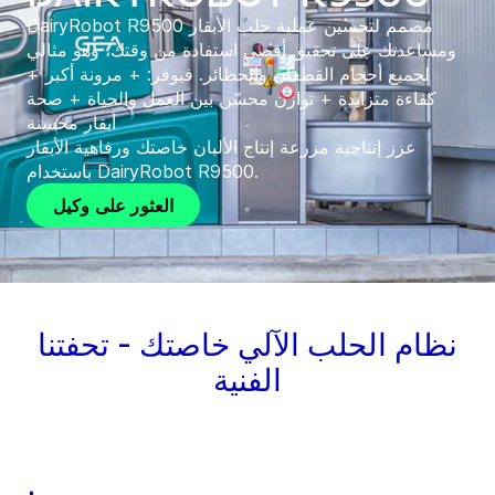
DairyRobot R9500 مصمم لتحسين عملية حلب الأبقار
ومساعدتك على تحقيق أقصى استفادة من وقتك، وهو مثالي
لجميع أحجام القطعان والحظائر. فيوفر: + مرونة أكبر +
كفاءة متزايدة + توازن محسّن بين العمل والحياة + صحة
أبقار محسنة
عزز إنتاجية مزرعة إنتاج الألبان خاصتك ورفاهية الأبقار
باستخدام DairyRobot R9500.
العثور على وكيل
نظام الحلب الآلي خاصتك - تحفتنا
الفنية