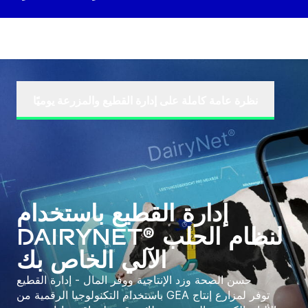
نظرة عامة كاملة على إدارة القطيع والمزرعة يوميًا
إدارة القطيع باستخدام
DairyNet® لنظام الحلب
الآلي الخاص بك
حسن الصحة وزد الإنتاجية ووفر المال - إدارة القطيع
باستخدام التكنولوجيا الرقمية من GEA توفر لمزارع إنتاج