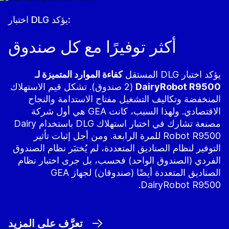
اختبار DLG يؤكد:
أكثر توفيرًا مع كل صندوق
يؤكد اختبار DLG المستقل
كفاءة الموارد المتميزة لـ
DairyRobot R9500
(2 صندوق). تشكل قيم الاستهلاك
المنخفضة وتكاليف التشغيل مفتاح الاستدامة والنجاح
الاقتصادي. ولهذا السبب، كانت GEA هي أول شركة
مصنعة تشارك في اختبار استهلاك DLG باستخدام Dairy
Robot R9500 للمرة الرابعة. ومن أجل إثبات تأثير
التوفير لنظام الصناديق المتعددة، لم يُختبَر نظام الصندوق
الفردي (الصندوق الواحد) فحسب، بل جرى اختبار نظام
الصناديق المتعددة أيضًا (صندوقان) لجهاز GEA
DairyRobot R9500.
تعرَّف على المزيد