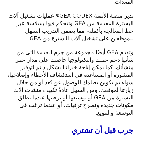
المعدات.
تدير
منصة الأتمتة GEA CODEX®
عمليات تشغيل آلات
البسترة المقدمة من GEA وتتحكم فيها بسلاسة عبر
خط المعالجة بأكمله، مما يضمن التدريب السهل
للموظفين على تشغيل آلات البسترة من GEA.
وتقدم GEA أيضًا مجموعة من حِزم
الخدمة
التي من
شأنها دعم عملك
والتكنولوجيا خاصتك
على مدار عمر
منشأتك. كما يمكن إتاحة خبرائنا بشكل دائم لتوفير
المشورة أو المساعدة في استكشاف الأخطاء وإصلاحها،
سواء تم تكوين نظامك للوصول عن بُعد أو من خلال
زيارتنا لموقعك. ومن السهل عادةً تكييف منشآت آلات
البسترة من GEA أو توسيعها أو ترقيتها عندما نطلق
مكونات جديدة ونطرح ترقيات، أو عندما ترغب في
التوسعة والتنويع.
جرب قبل أن تشتري