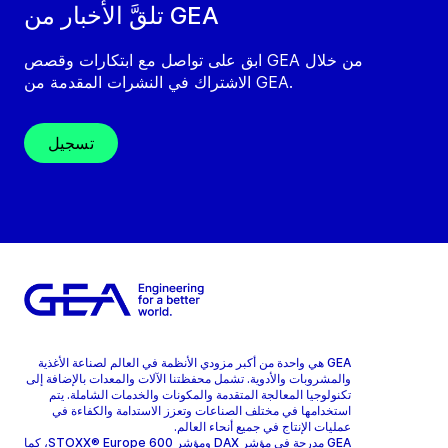
تلقَّ الأخبار من GEA
ابق على تواصل مع ابتكارات وقصص GEA من خلال
الاشتراك في النشرات المقدمة من GEA.
تسجيل
GEA هي واحدة من أكبر مزودي الأنظمة في العالم لصناعة الأغذية
والمشروبات والأدوية. تشمل محفظتنا الآلات والمعدات بالإضافة إلى
تكنولوجيا المعالجة المتقدمة والمكونات والخدمات الشاملة. يتم
استخدامها في مختلف الصناعات وتعزز الاستدامة والكفاءة في
عمليات الإنتاج في جميع أنحاء العالم.
GEA مدرجة في مؤشر DAX ومؤشر STOXX® Europe 600، كما