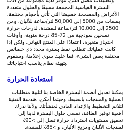
وتطبيقات مصل اللبن. تتوفر لدينا مجموعة من آلات
البسترة القياسية المجمعة مسبقًا والحلول متعددة
الأغراض والمصممة خصيصًا التي تأتي بأحجام مختلفة،
بسعات من 5000 إلى 50,000 لتر/ساعة للألبان، ومن
2500 إلى 10,000 لتر/ساعة للقشدة، لدرجات حرارة
تسخين نموذجية من 72-85 درجة مئوية، وأوقات
احتجاز متغيرة، اعتمادًا على المنتج النهائي. ولكن إذا
كانت عملياتك تتطلب نمط بسترة محدد ذي خصائص
مختلفة بعض الشيء، فما عليك سوى إعلامنا، وسنقوم
بتهيئة نظام يناسب احتياجاتك.
استعادة الحرارة
يمكننا تعديل أنظمة البسترة الخاصة بنا لتلبية متطلبات
العملية والمنتجات بالضبط، وحيثما أمكن، هندسة التقنية
لتلائم التخطيط والإعداد المادي لمنشأتك. ولأننا ندرك
أهمية توفير الطاقة، تسعى حلول البسترة لدينا إلى
تحقيق مستويات استرداد حرارة تصل إلى >90٪
لمنتجات الألبان ومزيج الألبان، و >85٪ للقشدة.