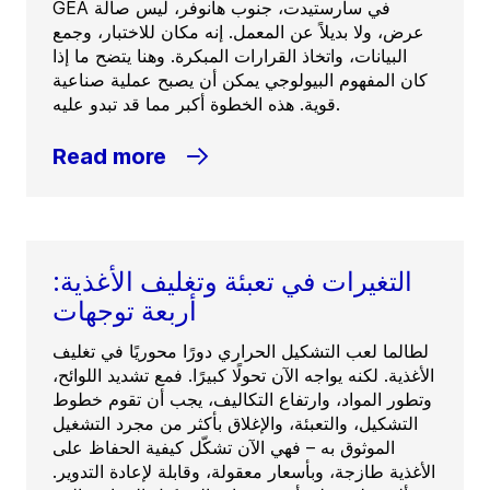
GEA في سارستيدت، جنوب هانوفر، ليس صالة
عرض، ولا بديلاً عن المعمل. إنه مكان للاختبار، وجمع
البيانات، واتخاذ القرارات المبكرة. وهنا يتضح ما إذا
كان المفهوم البيولوجي يمكن أن يصبح عملية صناعية
قوية. هذه الخطوة أكبر مما قد تبدو عليه.
Read more
التغيرات في تعبئة وتغليف الأغذية:
أربعة توجهات
لطالما لعب التشكيل الحراري دورًا محوريًا في تغليف
الأغذية. لكنه يواجه الآن تحولًا كبيرًا. فمع تشديد اللوائح،
وتطور المواد، وارتفاع التكاليف، يجب أن تقوم خطوط
التشكيل، والتعبئة، والإغلاق بأكثر من مجرد التشغيل
الموثوق به – فهي الآن تشكّل كيفية الحفاظ على
الأغذية طازجة، وبأسعار معقولة، وقابلة لإعادة التدوير.