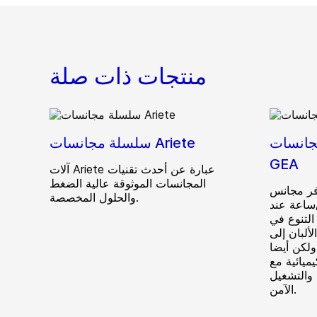
منتجات ذات صلة
سات Ariete 5400 من
سلسلة مجانسات Ariete
GEA
آلات Ariete عبارة عن أحدث تقنيات
المجانسات الموثوقة عالية الضغط
جانس Ariete 5400 أوسع سعة
والحلول المخصصة.
ق (80.000 لتر/ساعة عند
 التنوع في
لألبان إلى
لكن أيضا
ميائية مع
والتشغيل
الآمن.