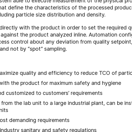
stem able to execute measurement of the physical prope
hat define the characteristics of the processed produ
luding particle size distribution and density.
irectly with the product in order to set the required 
e against the product analyzed inline. Automation con
cess control about any deviation from quality setpoin
 and not by “spot” sampling.
ximize quality and efficiency to reduce TCO of partic
t with the product for maximum safety and hygiene
 and customized to customers’ requirements
on: from the lab unit to a large industrial plant, can be 
units
most demanding requirements
ndustry sanitary and safety regulations