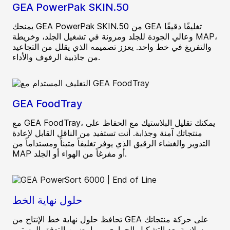
GEA PowerPak SKIN.50
يمنحك GEA PowerPak SKIN.50 من GEA تغليفًا دقيقًا
وعالي الجودة للجلد ومرونة في تشغيل الجلد، وخريطة MAP،
والتفريغ في خط واحد. يعزز تصميمه الذي يقلل من التجاعيد
من جاذبية الرفوف والأداء.
GEA FoodTray
مع GEA FoodTray، يمكنك تقليل البلاستيك مع الحفاظ على
منتجاتك آمنة وجذابة. أنت تستفيد من الناقل القابل لإعادة
التدوير والغشاء الرقيق الذي يوفر تغليفاً متيناً ومستداماً من
MAP أو مفرغاً من الهواء أو الجلد.
حلول نهاية الخط
تحافظ حلول نهاية خط الإنتاج من GEA على حركة منتجاتك
بسلاسة بعد التشكيل الحراري، مما يضمن التدفق المستمر