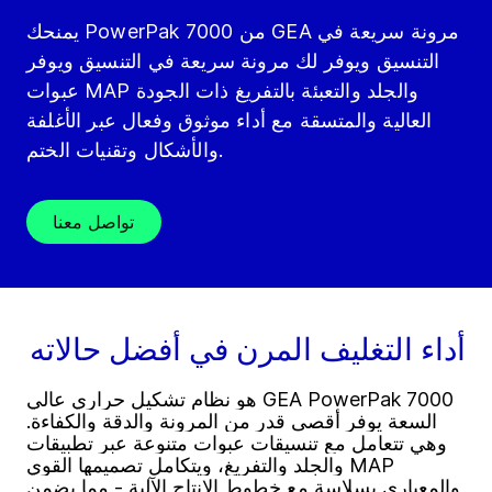
يمنحك PowerPak 7000 من GEA مرونة سريعة في
التنسيق ويوفر لك مرونة سريعة في التنسيق ويوفر
عبوات MAP والجلد والتعبئة بالتفريغ ذات الجودة
العالية والمتسقة مع أداء موثوق وفعال عبر الأغلفة
والأشكال وتقنيات الختم.
تواصل معنا
أداء التغليف المرن في أفضل حالاته
GEA PowerPak 7000 هو نظام تشكيل حراري عالي
السعة يوفر أقصى قدر من المرونة والدقة والكفاءة.
وهي تتعامل مع تنسيقات عبوات متنوعة عبر تطبيقات
MAP والجلد والتفريغ، ويتكامل تصميمها القوي
والمعياري بسلاسة مع خطوط الإنتاج الآلية - مما يضمن