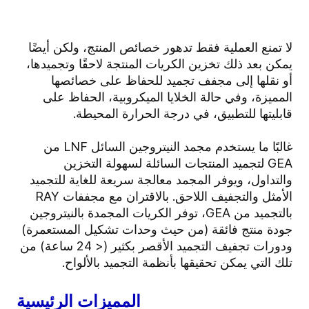
لا تمنع العملية فقط تدهور خصائص المنتج، ولكن أيضًا
يمكن بعد ذلك تخزين الكريات المنتجة لاحقًا وتجميدها،
أو نقلها إلى مجفف تجميد للحفاظ على خصائصها
المميزة، وفي حالة الخلايا الميكروبية، الحفاظ على
قابليتها للتطبيق، في درجة الحرارة المحيطة.
غالبًا ما يستخدم مجمد النيتروجين السائل LNF من
GEA لتجميد المنتجات السائلة لسهولة التخزين
والتداول، ويوفر المجمد معالجة سريعة للغاية للتجميد
الأمثل والتجفيف اللاحق. بالاقتران مع مجففات RAY
بالتجميد من GEA، توفر الكريات المجمدة بالنيتروجين
جودة منتج فائقة (من حيث وحدات تشكيل المستعمرة)
ودورات تجفيف التجميد الأقصر بكثير (< 24 ساعة) من
تلك التي يمكن تحقيقها بأنظمة التجميد بالألواح.
المميزات الرئيسية