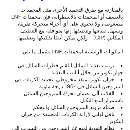
بالمقارنة مع طرق التجميد الأخرى مثل المجمدات
بالعسف أو المجمدات بالأسطوانة، فإن مجمدات LNF
مضغوطة، ولا تحتوي على أي أجزاء متحركة تقريبًا،
وتسهل صيانتها وتنظيفها. إنها متوافقة مع التنظيف
المكاني (CIP) - ولكن يمكن أيضًا تفكيكها وتعقيمها.
المكونات الرئيسية لمجمدات LNF تشمل ما يلي:
• ترتيب تغذية السائل لتلقيم قطرات السائل في
جهاز تكوير من خلال أنابيب التغذية
• خزان تكوير بمنفذ مخروطي لتجميد الكريات في
النيتروجين السائل في -196 درجة مئوية
• القلاب آلي لضمان تحرك النيتروجين السائل
باستمرار لمنع التكتل
• صمام تزويد النيتروجين السائل والتحكم
• ناقل لولبي لإزالة الكريات المجمدة من خزان
التكوير
• نظام التهوية لمنع غاز النيتروجين من التسرب إلى