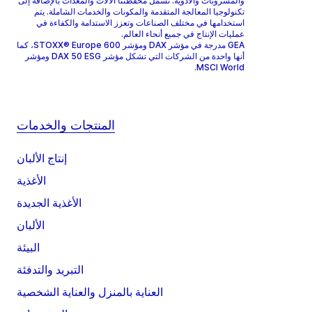
والمشروبات والأدوية. تشمل محفظتنا الآلات والمعدات بالإضافة إلى
تكنولوجيا المعالجة المتقدمة والمكونات والخدمات الشاملة. يتم
استخدامها في مختلف الصناعات وتعزز الاستدامة والكفاءة في
عمليات الإنتاج في جميع أنحاء العالم.
GEA مدرجة في مؤشر DAX ومؤشر STOXX® Europe 600، كما
أنها واحدة من الشركات التي تشكل مؤشر DAX 50 ESG ومؤشر
MSCI World.
المنتجات والخدمات
إنتاج الألبان
الأغذية
الأغذية الجديدة
الألبان
البيئة
التبريد والتدفئة
العناية بالمنزل والعناية الشخصية