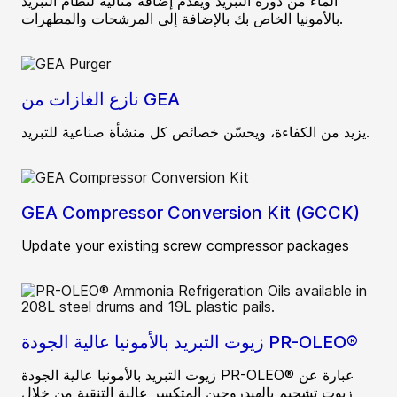
الماء من دورة التبريد ويقدم إضافة مثالية لنظام التبريد
بالأمونيا الخاص بك بالإضافة إلى المرشحات والمطهرات.
نازع الغازات من GEA
يزيد من الكفاءة، ويحسّن خصائص كل منشأة صناعية للتبريد.
GEA Compressor Conversion Kit (GCCK)
Update your existing screw compressor packages
زيوت التبريد بالأمونيا عالية الجودة PR-OLEO®
زيوت التبريد بالأمونيا عالية الجودة PR-OLEO® عبارة عن
زيوت تشحيم بالهيدروجين المتكسر عالية التنقية من خلال